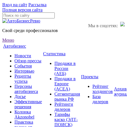
Вход на сайт
Рассылка
Полная версия сайта
Мы в соцсетях:
Свой среди профессионалов
Меню
Автобизнес
Статистика
Новости
Обзор прессы
Продажи в
События
России
Интервью
(АЕБ)
Рецепты
Проекты
Продажи в
успеха
Европе
Персоны
Рейтинг
(ACEA)
Архив
автобизнеса
холдингов
Сегментация
журна
Досье
База
рынка РФ
Эффективные
дилеров
Рейтинги
решения
дилеров
Колонка
Тарифы
Akzonobel
каско (ЭЛТ-
Практика
ПОИСК)