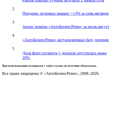
Рынок показал лучший результат с начала года
2
Продажи легковых машин: +13% за семь месяцев
3
Анонс номера «АвтоБизнесРевю» за июль-август
4
«АвтоБизнесРевю» актуализировал базу дилеров
5
Доля флит-сегмента у дилеров опустилась ниже
20%
При использовании материалов с сайта ссылка на источник обязательна.
Все права защищены © «АвтоБизнесРевю», 2008–2026.