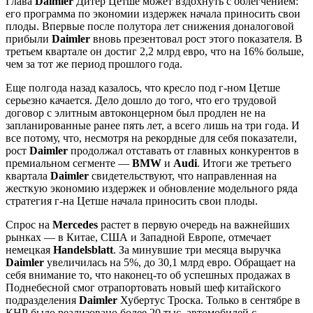
Глава
Daimler
Дитер Цетше может вздохнуть с облегчением:
его программа по экономии издержек начала приносить свои
плоды. Впервые после полутора лет снижения доналоговой
прибыли
Daimler
вновь презентовал рост этого показателя. В
третьем квартале он достиг 2,2 млрд евро, что на 16% больше,
чем за тот же период прошлого года.
Еще полгода назад казалось, что кресло под г-ном Цетше
серьезно качается. Дело дошло до того, что его трудовой
договор с элитным автоконцерном был продлен не на
запланированные ранее пять лет, а всего лишь на три года. И
все потому, что, несмотря на рекордные для себя показатели,
рост
Daimler
продолжал отставать от главных конкурентов в
премиальном сегменте ―
BMW
и
Audi
. Итоги же третьего
квартала
Daimler
свидетельствуют, что направленная на
жесткую экономию издержек и обновление модельного ряда
стратегия г-на Цетше начала приносить свои плоды.
Спрос на
Mercedes
растет в первую очередь на важнейших
рынках ― в Китае, США и Западной Европе, отмечает
немецкая
Handelsblatt
. За минувшие три месяца выручка
Daimler
увеличилась на 5%, до 30,1 млрд евро. Обращает на
себя внимание то, что наконец-то об успешных продажах в
Поднебесной смог отрапортовать новый шеф китайского
подразделения
Daimler
Хубертус Троска. Только в сентябре в
КНР было реализовано более 20 тыс. автомобилей с