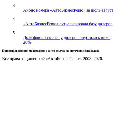
3
Анонс номера «АвтоБизнесРевю» за июль-август
4
«АвтоБизнесРевю» актуализировал базу дилеров
5
Доля флит-сегмента у дилеров опустилась ниже
20%
При использовании материалов с сайта ссылка на источник обязательна.
Все права защищены © «АвтоБизнесРевю», 2008–2026.