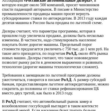
Ассоциация
«Российские автомобильные дилеры»
, в
которую входят около 500 компаний, просит чиновников
спасти падающий авторынок. В письме в Министерство
промышленности продавцы машин просят вернуть
субсидирование ставки по автокредитам. В 2013 году каждая
десятая машина в России была продана по льготной схеме.
Дилеры считают, что параметры программы, которая в
прошлом году увеличила продажи, должны быть несколько
изменены. В частности, надо стимулировать население
покупать более дорогие машины. Предельный порог
стоимости предлагается увеличить с 750 тыс. до 1 млн руб. На
такие авто приходится, по подсчетам
РоАД,
около 46% рынка
новых машин. Дилеры считают, что такое нововведение
позволит рынку расти в денежном выражении и развивать
технологии (дорогие машины технологически сложнее).
Требования к заемщикам по льготной программе должны
ужесточиться, говорится в письме
РоАД
. А размер субсидий
банкам, предоставляющим льготное автокредитование, можно
сократить до половины от ставки рефинансирования ЦБ
вместо двух третей, как было в 2013 году.
В
РоАД
считают, что автомобильный рынок замер и
возобновление госсубсидий выглядит в таком контексте
логичной мерой. Если население будет тратить больше,