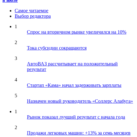
в июле
Самое читаемое
Выбор редактора
1
Спрос на вторичном рынке увеличился на 10%
2
Тока субсидии сокращаются
3
АвтоВАЗ рассчитывает на положительный
результат
4
Стартап «Кама» начал задерживать зарплаты
5
Назначен новый руководитель «Соллерс Алабуга»
1
Рынок показал лучший результат с начала года
2
Продажи легковых машин: +13% за семь месяцев