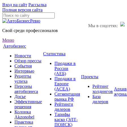
Вход на сайт
Рассылка
Полная версия сайта
Мы в соцсетях:
Свой среди профессионалов
Меню
Автобизнес
Статистика
Новости
Обзор прессы
Продажи в
События
России
Интервью
(АЕБ)
Рецепты
Проекты
Продажи в
успеха
Европе
Персоны
Рейтинг
(ACEA)
Архив
автобизнеса
холдингов
Сегментация
журна
Досье
База
рынка РФ
Эффективные
дилеров
Рейтинги
решения
дилеров
Колонка
Тарифы
Akzonobel
каско (ЭЛТ-
Практика
ПОИСК)