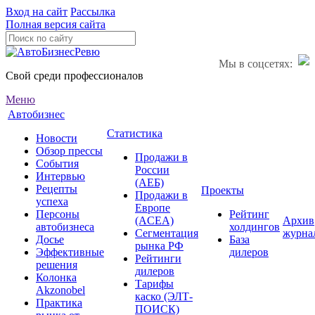
Вход на сайт
Рассылка
Полная версия сайта
Мы в соцсетях:
Свой среди профессионалов
Меню
Автобизнес
Статистика
Новости
Обзор прессы
Продажи в
События
России
Интервью
(АЕБ)
Рецепты
Проекты
Продажи в
успеха
Европе
Персоны
Рейтинг
(ACEA)
Архив
автобизнеса
холдингов
Сегментация
журна
Досье
База
рынка РФ
Эффективные
дилеров
Рейтинги
решения
дилеров
Колонка
Тарифы
Akzonobel
каско (ЭЛТ-
Практика
ПОИСК)