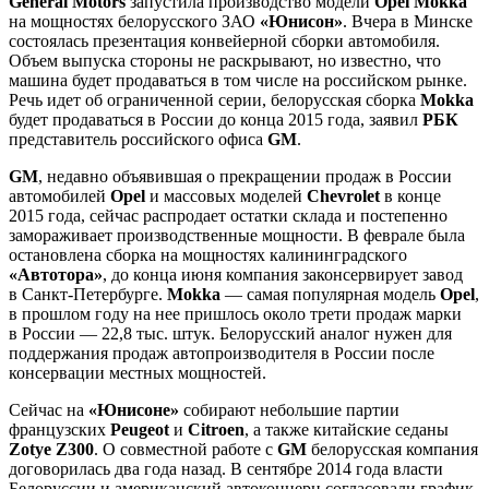
General Motors
запустила производство модели
Opel Mokka
на мощностях белорусского ЗАО
«Юнисон»
. Вчера в Минске
состоялась презентация конвейерной сборки автомобиля.
Объем выпуска стороны не раскрывают, но известно, что
машина будет продаваться в том числе на российском рынке.
Речь идет об ограниченной серии, белорусская сборка
Mokka
будет продаваться в России до конца 2015 года, заявил
РБК
представитель российского офиса
GM
.
GM
, недавно объявившая о прекращении продаж в России
автомобилей
Opel
и массовых моделей
Chevrolet
в конце
2015 года, сейчас распродает остатки склада и постепенно
замораживает производственные мощности. В феврале была
остановлена сборка на мощностях калининградского
«Автотора»
, до конца июня компания законсервирует завод
в Санкт-Петербурге.
Mokka
— самая популярная модель
Opel
,
в прошлом году на нее пришлось около трети продаж марки
в России — 22,8 тыс. штук. Белорусский аналог нужен для
поддержания продаж автопроизводителя в России после
консервации местных мощностей.
Сейчас на
«Юнисоне»
собирают небольшие партии
французских
Peugeot
и
Citroen
, а также китайские седаны
Zotye Z300
. О совместной работе с
GM
белорусская компания
договорилась два года назад. В сентябре 2014 года власти
Белоруссии и американский автоконцерн согласовали график