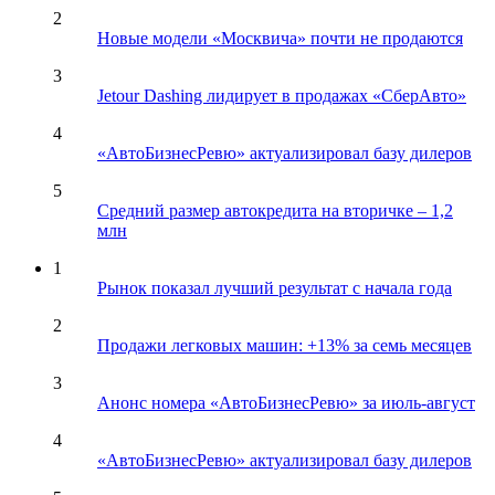
2
Новые модели «Москвича» почти не продаются
3
Jetour Dashing лидирует в продажах «СберАвто»
4
«АвтоБизнесРевю» актуализировал базу дилеров
5
Средний размер автокредита на вторичке – 1,2
млн
1
Рынок показал лучший результат с начала года
2
Продажи легковых машин: +13% за семь месяцев
3
Анонс номера «АвтоБизнесРевю» за июль-август
4
«АвтоБизнесРевю» актуализировал базу дилеров