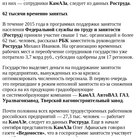
из них — сотрудники
КамАЗа
, следует из данных
Роструда
.
62 тысячи временно занятых
В течение 2015 года в программах поддержки занятости
населения
Федеральной службы по труду и занятости
(
Роструд
) приняли участие свыше 1 тыс. организаций и более
62 тыс. человек, рассказал
РБК
заместитель руководителя
Роструда
Михаил Иванков. На организацию временных
рабочих мест и переобучение сотрудников государство уже
потратило 3,7 млрд руб., субсидии одобрены для 17 регионов.
Государство выделяет деньги на поддержание занятости
на предприятиях, вынужденных из-за кризиса
оптимизировать численность персонала. В первую очередь
это перешедшие в режим неполной занятости из-за снижения
спроса на их продукцию градообразующие
и системообразующие компании —
КамАЗ
,
АвтоВАЗ
,
ГАЗ
,
Уралвагонзавод
,
Тверской вагоностроительный завод
.
Почти половина всех временно трудоустроенных работников
российских предприятий — 27,3 тыс. человек — работает
на
КамАЗе
, следует из данных
Роструда
. Еще в начале
сентября представитель
КамАЗа
Олег Афанасьев говорил
газете
«Ведомости»
, что в госпрограмме занятости участвует