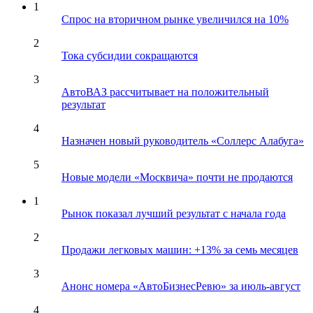
1
Спрос на вторичном рынке увеличился на 10%
2
Тока субсидии сокращаются
3
АвтоВАЗ рассчитывает на положительный
результат
4
Назначен новый руководитель «Соллерс Алабуга»
5
Новые модели «Москвича» почти не продаются
1
Рынок показал лучший результат с начала года
2
Продажи легковых машин: +13% за семь месяцев
3
Анонс номера «АвтоБизнесРевю» за июль-август
4