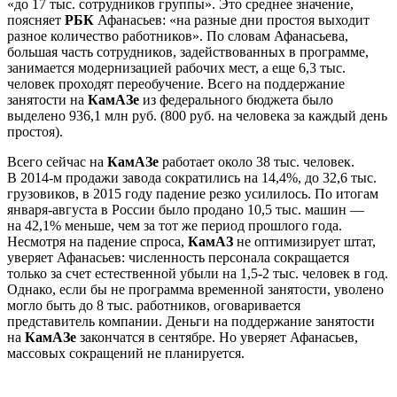
«до 17 тыс. сотрудников группы». Это среднее значение,
поясняет
РБК
Афанасьев: «на разные дни простоя выходит
разное количество работников». По словам Афанасьева,
большая часть сотрудников, задействованных в программе,
занимается модернизацией рабочих мест, а еще 6,3 тыс.
человек проходят переобучение. Всего на поддержание
занятости на
КамАЗе
из федерального бюджета было
выделено 936,1 млн руб. (800 руб. на человека за каждый день
простоя).
Всего сейчас на
КамАЗе
работает около 38 тыс. человек.
В 2014-м продажи завода сократились на 14,4%, до 32,6 тыс.
грузовиков, в 2015 году падение резко усилилось. По итогам
января-августа в России было продано 10,5 тыс. машин —
на 42,1% меньше, чем за тот же период прошлого года.
Несмотря на падение спроса,
КамАЗ
не оптимизирует штат,
уверяет Афанасьев: численность персонала сокращается
только за счет естественной убыли на 1,5-2 тыс. человек в год.
Однако, если бы не программа временной занятости, уволено
могло быть до 8 тыс. работников, оговаривается
представитель компании. Деньги на поддержание занятости
на
КамАЗе
закончатся в сентябре. Но уверяет Афанасьев,
массовых сокращений не планируется.