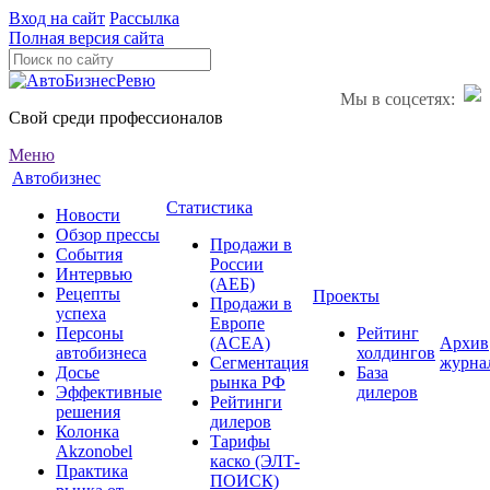
Вход на сайт
Рассылка
Полная версия сайта
Мы в соцсетях:
Свой среди профессионалов
Меню
Автобизнес
Статистика
Новости
Обзор прессы
Продажи в
События
России
Интервью
(АЕБ)
Рецепты
Проекты
Продажи в
успеха
Европе
Персоны
Рейтинг
(ACEA)
Архив
автобизнеса
холдингов
Сегментация
журна
Досье
База
рынка РФ
Эффективные
дилеров
Рейтинги
решения
дилеров
Колонка
Тарифы
Akzonobel
каско (ЭЛТ-
Практика
ПОИСК)