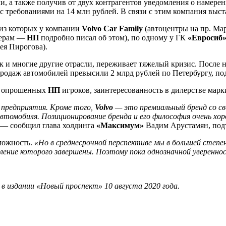
 а также получив от двух контрагентов уведомления о намерении
 с требованиями на 14 млн рублей. В связи с этим компания выс
 из которых у компании
Volvo Car Family
(автоцентры на пр. Мар
нерам —
НП
подробно писал об этом), по одному у ГК
«Евросиб
ея Пирогова).
к и многие другие отрасли, переживает тяжелый кризис. После 
 продаж автомобилей превысили 2 млрд рублей по Петербургу, по
ди опрошенных
НП
игроков, заинтересованность в дилерстве мар
о предприятия. Кроме того,
Volvo
— это премиальный бренд со св
автомобиля. Позиционирование бренда и его философия очень хор
 — сообщил глава холдинга
«Максимум»
Вадим Арустамян, подт
можность.
«Но в среднесрочной перспективе мы в большей степе
вление которого завершены. Поэтому пока однозначной уверенно
 издании «Новый проспект» 10 августа 2020 года.