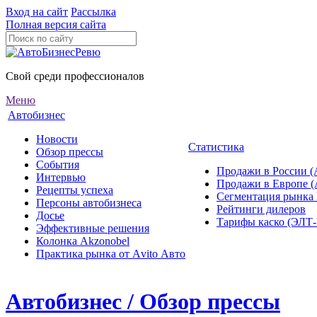
Вход на сайт
Рассылка
Полная версия сайта
Свой среди профессионалов
Меню
Автобизнес
Новости
Статистика
Обзор прессы
События
Продажи в России (
Интервью
Продажи в Европе 
Рецепты успеха
Сегментация рынка
Персоны автобизнеса
Рейтинги дилеров
Досье
Тарифы каско (ЭЛ
Эффективные решения
Колонка Akzonobel
Практика рынка от Аvito Авто
Автобизнес / Обзор прессы