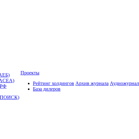
Проекты
АЕБ)
(ACEA)
Рейтинг холдингов
Архив журнала
Аудиожурнал
 РФ
База дилеров
Т-ПОИСК)