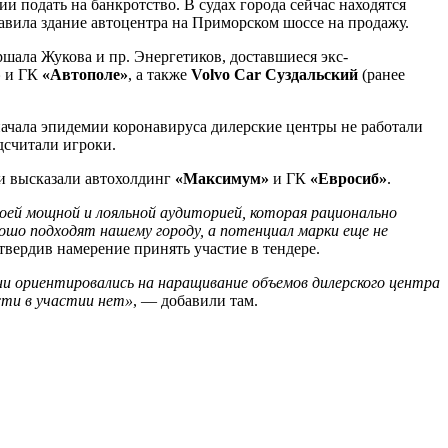
 подать на банкротство. В судах города сейчас находятся
тавила здание автоцентра на Приморском шоссе на продажу.
шала Жукова и пр. Энергетиков, доставшиеся экс-
»
и ГК
«Автополе»
, а также
Volvo Car Суздальский
(ранее
начала эпидемии коронавируса дилерские центры не работали
дсчитали игроки.
ки высказали автохолдинг
«Максимум»
и ГК
«Евросиб»
.
оей мощной и лояльной аудиторией, которая рационально
ошо подходят нашему городу, а потенциал марки еще не
вердив намерение принять участие в тендере.
ни ориентировались на наращивание объемов дилерского центра
сти в участии нет»
, — добавили там.