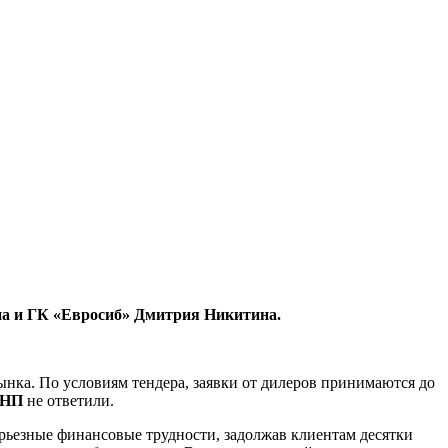
на и ГК «Евросиб» Дмитрия Никитина.
нка. По условиям тендера, заявки от дилеров принимаются до
НП
не ответили.
ерьезные финансовые трудности, задолжав клиентам десятки