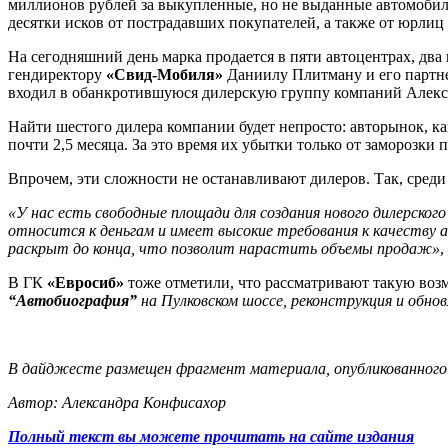
миллионов рублей за выкупленные, но не выданные автомобили,
десятки исков от пострадавших покупателей, а также от юрлиц
На сегодняшний день марка продается в пяти автоцентрах, два
гендиректору
«Свид-Мобиля»
Даниилу Плитману и его парт
входил в обанкротившуюся дилерскую группу компаний Алекс
Найти шестого дилера компании будет непросто: авторынок, ка
почти 2,5 месяца. За это время их убытки только от заморозки
Впрочем, эти сложности не останавливают дилеров. Так, сре
«У нас есть свободные площади для создания нового дилерског
относится к деньгам и имеет высокие требования к качеству 
раскрыт до конца, что позволит нарастить объемы продаж»
,
В ГК
«Евросиб»
тоже отметили, что рассматривают такую воз
“Автобиография”
на Пулковском шоссе, реконструкция и обно
В дайджесте размещен фрагмент материала, опубликованного в
Автор: Александра Конфисахор
Полный текст вы можете прочитать на сайте издания