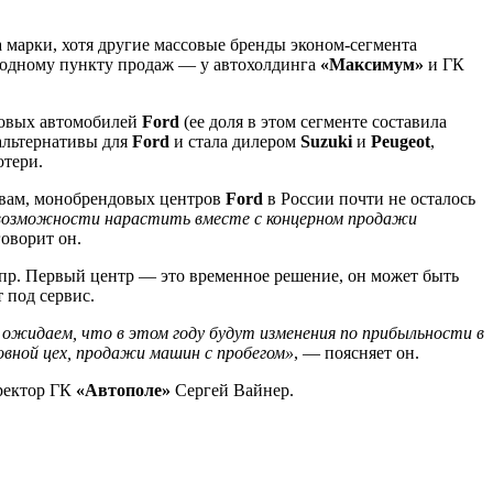
а марки, хотя другие массовые бренды эконом-сегмента
о одному пункту продаж — у автохолдинга
«Максимум»
и ГК
гковых автомобилей
Ford
(ее доля в этом сегменте составила
 альтернативы для
Ford
и стала дилером
Suzuki
и
Peugeot
,
отери.
ловам, монобрендовых центров
Ford
в России почти не осталось
 возможности нарастить вместе с концерном продажи
говорит он.
 пр. Первый центр — это временное решение, он может быть
 под сервис.
 ожидаем, что в этом году будут изменения по прибыльности в
овной цех, продажи машин с пробегом»
, — поясняет он.
ректор ГК
«Автополе»
Сергей Вайнер.