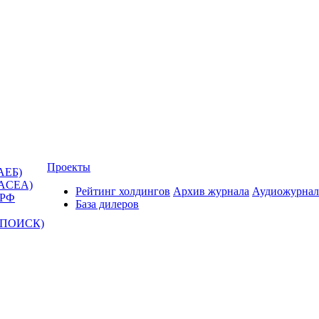
Проекты
АЕБ)
(ACEA)
Рейтинг холдингов
Архив журнала
Аудиожурнал
 РФ
База дилеров
Т-ПОИСК)