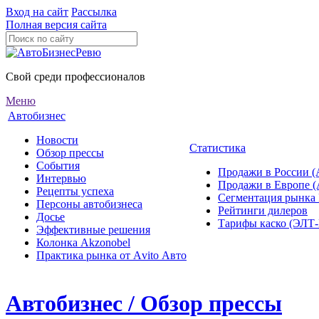
Вход на сайт
Рассылка
Полная версия сайта
Свой среди профессионалов
Меню
Автобизнес
Новости
Статистика
Обзор прессы
События
Продажи в России (
Интервью
Продажи в Европе 
Рецепты успеха
Сегментация рынка
Персоны автобизнеса
Рейтинги дилеров
Досье
Тарифы каско (ЭЛ
Эффективные решения
Колонка Akzonobel
Практика рынка от Аvito Авто
Автобизнес / Обзор прессы