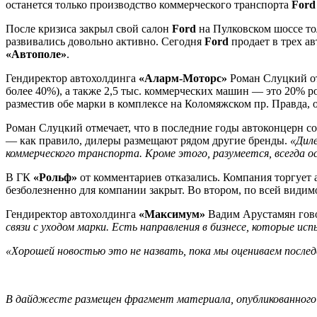
останется только производство коммерческого транспорта
Ford
После кризиса закрыл свой салон
Ford
на Пулковском шоссе т
развивались довольно активно. Сегодня
Ford
продает в трех а
«Автополе»
.
Гендиректор автохолдинга
«Аларм-Моторс»
Роман Слуцкий от
более 40%), а также 2,5 тыс. коммерческих машин — это 20% р
разместив обе марки в комплексе на Коломяжском пр. Правда, 
Роман Слуцкий отмечает, что в последние годы автоконцерн со
— как правило, дилеры размещают рядом другие бренды.
«Дил
коммерческого транспорта. Кроме этого, разумеется, всегда
В ГК
«Рольф»
от комментариев отказались. Компания торгует
безболезненно для компании закрыт. Во втором, по всей видим
Гендиректор автохолдинга
«Максимум»
Вадим Арустамян гово
связи с уходом марки. Есть направления в бизнесе, которые 
«Хорошей новостью это не назвать, пока мы оцениваем после
В дайджесте размещен фрагмент материала, опубликованного 