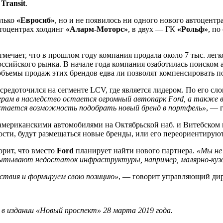
 Transit
.
олько
«Евросиб»
, но и не появилось ни одного нового автоцентр
втоцентрах холдинг
«Аларм-Моторс»
, в двух — ГК
«Рольф»
, п
мечает, что в прошлом году компания продала около 7 тыс. ле
оссийского рынка. В начале года компания озаботилась поиском
объемы продаж этих брендов едва ли позволят компенсировать п
средоточился на сегменте LCV, где является лидером. По его с
ерам в наследство остается огромный автопарк Ford, а также
 остается возможность подобрать новый бренд в портфель»
, — 
 американскими автомобилями на Октябрьской наб. и Витебском
ости, будут размещаться новые бренды, или его переориентируют
рит, что вместо
Ford
планирует найти нового партнера.
«Мы не
испытывают недостаток инфраструктуры, например, малярно-куз
дствия и формируем свою позицию»
, — говорит управляющий ди
в издании «Новый проспект» 28 марта 2019 года.