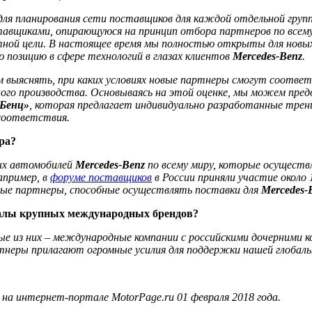
для планирования сети поставщиков для каждой отдельной груп
тавщиками, опирающуюся на принцип отбора партнеров по всему
ной цели. В настоящее время мы полностью открыты для новых
 позицию в сфере технологий в глазах клиентов
Mercedes-Benz
.
 выяснять, при каких условиях новые партнеры смогут соответ
ого производства. Основываясь на этой оценке, мы можем пред
-Бенц»
, которая предлагает индивидуально разработанные трен
соответствия.
ра?
вых автомобилей
Mercedes-Benz
по всему миру, которые осуществ
апример, в
форуме поставщиков
в России приняли участие около 
жные партнеры, способные осуществлять поставки для
Mercedes-
иалы крупных международных брендов?
е из них – международные компании с российскими дочерними 
тнеры прилагают огромные усилия для поддержки нашей глобал
на интернет-портале MotorPage.ru 01 февраля 2018 года.