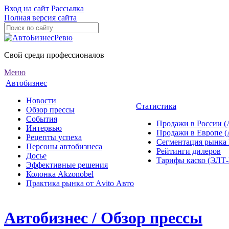
Вход на сайт
Рассылка
Полная версия сайта
Свой среди профессионалов
Меню
Автобизнес
Новости
Статистика
Обзор прессы
События
Продажи в России (
Интервью
Продажи в Европе 
Рецепты успеха
Сегментация рынка
Персоны автобизнеса
Рейтинги дилеров
Досье
Тарифы каско (ЭЛ
Эффективные решения
Колонка Akzonobel
Практика рынка от Аvito Авто
Автобизнес / Обзор прессы