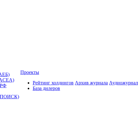
Проекты
АЕБ)
(ACEA)
Рейтинг холдингов
Архив журнала
Аудиожурнал
 РФ
База дилеров
Т-ПОИСК)