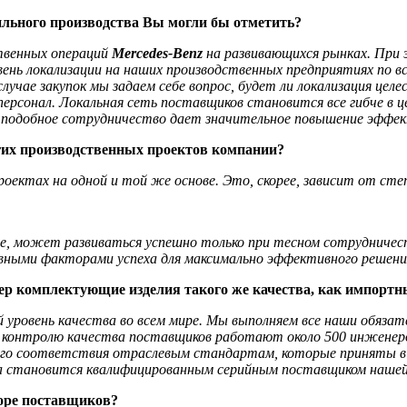
ильного производства Вы могли бы отметить?
твенных операций
Mercedes-Benz
на развивающихся рынках. При
нь локализации на наших производственных предприятиях по вс
учае закупок мы задаем себе вопрос, будет ли локализация целес
ерсонал. Локальная сеть поставщиков становится все гибче в ц
, подобное сотрудничество дает значительное повышение эффе
угих производственных проектов компании?
роектах на одной и той же основе. Это, скорее, зависит от с
те, может развиваться успешно только при тесном сотрудниче
вными факторами успеха для максимально эффективного решения
ер комплектующие изделия такого же качества, как импортн
 уровень качества во всем мире. Мы выполняем все наши обязат
 и контролю качества поставщиков работают около 500 инжене
ного соответствия отраслевым стандартам, которые приняты в
 она становится квалифицированным серийным поставщиком нашей
оре поставщиков?