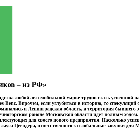
иков – из РФ»
водства любой автомобильной марке трудно стать успешной на
es-Benz. Впрочем, если углубиться в историю, то спекуляций
оминались и Ленинградская область, и территория бывшего з
нечногорском районе Московской области идет полным ходом.
лектующих для своего нового предприятия. Насколько успеш
лауса Цеендера, ответственного за глобальные закупки для M