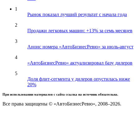
1
Рынок показал лучший результат с начала года
2
Продажи легковых машин: +13% за семь месяцев
3
Анонс номера «АвтоБизнесРевю» за июль-август
4
«АвтоБизнесРевю» актуализировал базу дилеров
5
Доля флит-сегмента у дилеров опустилась ниже
20%
При использовании материалов с сайта ссылка на источник обязательна.
Все права защищены © «АвтоБизнесРевю», 2008–2026.