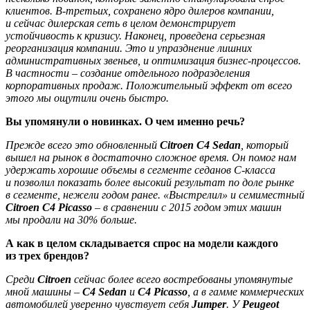
клиентов. В-третьих, сохранено ядро дилеров компании,
и сейчас дилерская сеть в целом демонстрирует
устойчивость к кризису. Наконец, проведена серьезная
реорганизация компании. Это и упразднение лишних
административных звеньев, и оптимизация бизнес-процессов.
В частности – создание отдельного подразделения
корпоративных продаж. Положительный эффект от всего
этого мы ощутили очень быстро.
Вы упомянули о новинках. О чем именно речь?
Прежде всего это обновленный
Citroen C4 Sedan
, который
вышел на рынок в достаточно сложное время. Он помог нам
удержать хорошие объемы в сегменте седанов С-класса
и позволил показать более высокий результат по доле рынке
в сегменте, нежели годом ранее. «Выстрелил» и семиместный
Citroen C4 Picasso
– в сравнении с 2015 годом этих машин
мы продали на 30% больше.
А как в целом складывается спрос на модели каждого
из трех брендов?
Среди
Citroen
сейчас более всего востребованы упомянутые
мной машины –
C4 Sedan
и
C4 Picasso
, а в гамме коммерческих
автомобилей уверенно чувствует себя
Jumper
. У
Peugeot