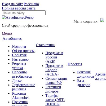
Вход на сайт
Рассылка
Полная версия сайта
Мы в соцсетях:
Свой среди профессионалов
Меню
Автобизнес
Статистика
Новости
Обзор прессы
Продажи в
События
России
Интервью
(АЕБ)
Рецепты
Проекты
Продажи в
успеха
Европе
Персоны
Рейтинг
(ACEA)
Архив
автобизнеса
холдингов
Сегментация
журна
Досье
База
рынка РФ
Эффективные
дилеров
Рейтинги
решения
дилеров
Колонка
Тарифы
Akzonobel
каско (ЭЛТ-
Практика
ПОИСК)