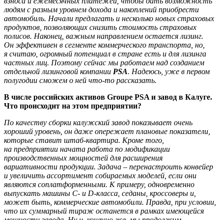
взноса и ежемесячных платежей, чтобы дать возможность
людям с разным уровнем дохода и накоплений приобрести
автомобиль. Начали предлагать и несколько новых страховых
продуктов, позволяющих снизить стоимость страховых
полисов. Наконец, важным направлением остается лизинг.
Он эффективен в сегменте коммерческого транспорта, но,
я считаю, огромный потенциал в стране есть и для лизинга
частных лиц. Поэтому сейчас мы работаем над созданием
отдельной лизинговой компании
PSA
. Надеюсь, уже в первом
полугодии сможем о ней что-то рассказать.
В числе российских активов Groupe PSA и завод в Калуге.
Что происходит на этом предприятии?
По качеству сборки калужский завод показывает очень
хороший уровень, он даже опережает плановые показатели,
которые ставит штаб-квартира. Кроме того,
на предприятии начата работа по модификации
производственных мощностей для расширения
вариативности продукции. Задача – перенастроить конвейер
и увеличить ассортимент собираемых моделей, если они
являются соплатформенными. К примеру, одновременно
выпускать машины C- и D-класса, седаны, кроссоверы и,
может быть, коммерческие автомобили. Правда, при условии,
что их суммарный тираж останется в рамках имеющейся
мощности завода. Ну и, конечно же, мы продолжим