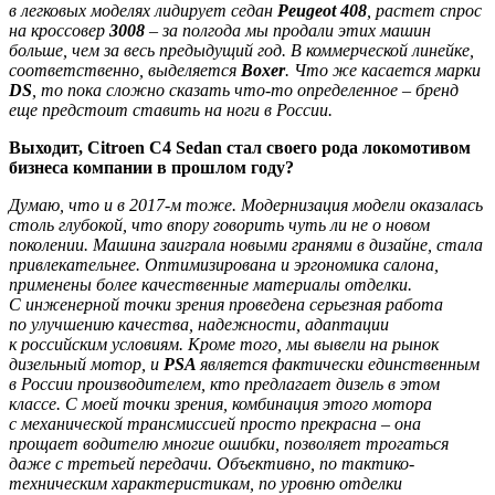
в легковых моделях лидирует седан
Peugeot 408
, растет спрос
на кроссовер
3008
– за полгода мы продали этих машин
больше, чем за весь предыдущий год. В коммерческой линейке,
соответственно, выделяется
Boxer
. Что же касается марки
DS
, то пока сложно сказать что-то определенное – бренд
еще предстоит ставить на ноги в России.
Выходит, Citroen C4 Sedan стал своего рода локомотивом
бизнеса компании в прошлом году?
Думаю, что и в 2017-м тоже. Модернизация модели оказалась
столь глубокой, что впору говорить чуть ли не о новом
поколении. Машина заиграла новыми гранями в дизайне, стала
привлекательнее. Оптимизирована и эргономика салона,
применены более качественные материалы отделки.
С инженерной точки зрения проведена серьезная работа
по улучшению качества, надежности, адаптации
к российским условиям. Кроме того, мы вывели на рынок
дизельный мотор, и
PSA
является фактически единственным
в России производителем, кто предлагает дизель в этом
классе. С моей точки зрения, комбинация этого мотора
с механической трансмиссией просто прекрасна – она
прощает водителю многие ошибки, позволяет трогаться
даже с третьей передачи. Объективно, по тактико-
техническим характеристикам, по уровню отделки