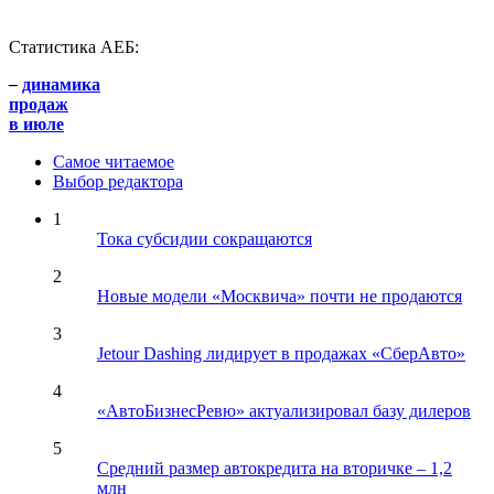
Статистика АЕБ:
–
динамика
продаж
в июле
Самое читаемое
Выбор редактора
1
Тока субсидии сокращаются
2
Новые модели «Москвича» почти не продаются
3
Jetour Dashing лидирует в продажах «СберАвто»
4
«АвтоБизнесРевю» актуализировал базу дилеров
5
Средний размер автокредита на вторичке – 1,2
млн