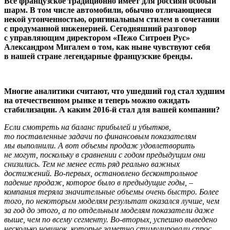
Все французское традиционно имеет для россиян особый
шарм. В том числе автомобили, обычно отличающиеся
некой утонченностью, оригинальным стилем в сочетании
с продуманной инженерией. Сегодняшний разговор
с управляющим директором «Пежо Ситроен Рус»
Александром Мигалем о том, как ныне чувствуют себя
в нашей стране легендарные французские бренды.
Многие аналитики считают, что ушедший год стал худшим
на отечественном рынке и теперь можно ожидать
стабилизации. А каким 2016-й стал для вашей компании?
Если смотреть на баланс прибылей и убытков,
то поставленные задачи по финансовым показателям
мы выполнили. А вот объемы продаж удовлетворить
не могут, поскольку в сравнении с годом предыдущим они
снизились. Тем не менее есть ряд реально важных
достижений. Во-первых, остановлено бесконтрольное
падение продаж, которое было в предыдущие годы, –
компания теряла значительные объемы очень быстро. Более
того, по некоторым моделям результат оказался лучше, чем
за год до этого, а по отдельным моделям показатели даже
выше, чем по всему сегменту. Во-вторых, успешно выведено
несколько новинок, которые заметно стимулировали спрос