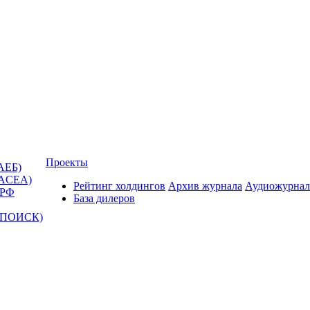
Проекты
АЕБ)
(ACEA)
Рейтинг холдингов
Архив журнала
Аудиожурнал
 РФ
База дилеров
Т-ПОИСК)