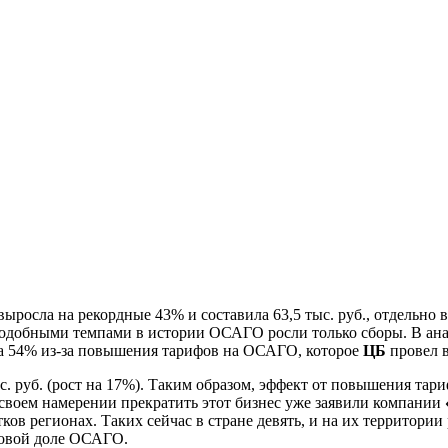
росла на рекордные 43% и составила 63,5 тыс. руб., отдельно в
 подобными темпами в истории ОСАГО росли только сборы. В ана
 на 54% из-за повышения тарифов на ОСАГО, которое
ЦБ
провел в
с. руб. (рост на 17%). Таким образом, эффект от повышения та
своем намерении прекратить этот бизнес уже заявили компании
ов регионах. Таких сейчас в стране девять, и на их территории 
новой доле ОСАГО.