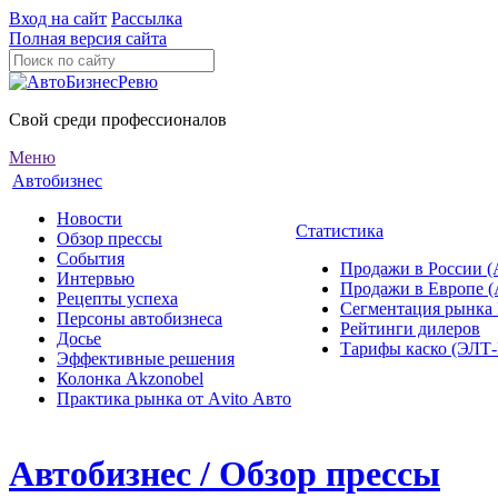
Вход на сайт
Рассылка
Полная версия сайта
Свой среди профессионалов
Меню
Автобизнес
Новости
Статистика
Обзор прессы
События
Продажи в России (
Интервью
Продажи в Европе 
Рецепты успеха
Сегментация рынка
Персоны автобизнеса
Рейтинги дилеров
Досье
Тарифы каско (ЭЛ
Эффективные решения
Колонка Akzonobel
Практика рынка от Аvito Авто
Автобизнес / Обзор прессы