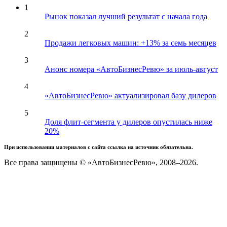
1
Рынок показал лучший результат с начала года
2
Продажи легковых машин: +13% за семь месяцев
3
Анонс номера «АвтоБизнесРевю» за июль-август
4
«АвтоБизнесРевю» актуализировал базу дилеров
5
Доля флит-сегмента у дилеров опустилась ниже
20%
При использовании материалов с сайта ссылка на источник обязательна.
Все права защищены © «АвтоБизнесРевю», 2008–2026.