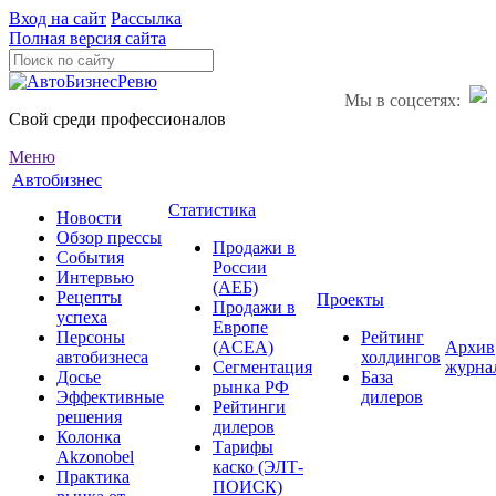
Вход на сайт
Рассылка
Полная версия сайта
Мы в соцсетях:
Свой среди профессионалов
Меню
Автобизнес
Статистика
Новости
Обзор прессы
Продажи в
События
России
Интервью
(АЕБ)
Рецепты
Проекты
Продажи в
успеха
Европе
Персоны
Рейтинг
(ACEA)
Архив
автобизнеса
холдингов
Сегментация
журна
Досье
База
рынка РФ
Эффективные
дилеров
Рейтинги
решения
дилеров
Колонка
Тарифы
Akzonobel
каско (ЭЛТ-
Практика
ПОИСК)