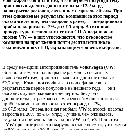
Volkswagen сообщил о том, что в первом полугодии ему
пришлось выделить дополнительные €2,2 млрд
на покрытие расходов, связанных с «дизельгейтом». При
этом финансовые результаты компании за этот период
оказались лучше, чем ожидалось ранее, — операционная
прибыль выросла на 7%, до €7,5 млрд. Во вторник
прокуратуры нескольких штатов США подали иски
против VW — в них утверждается, что руководство
компании на протяжении почти десятилетия знало
о манипуляциях с ПО, скрывающим уровень выбросов.
В среду немецкий автопроизводитель
Volkswagen
(
VW
)
объявил о том, что на покрытие расходов, связанных
с «дизельгейтом», пришлось выделить дополнительные
€2,2 млрд. Компания сообщила о своих финансовых
результатах за первое полугодие нынешнего года — они
оказались лучше ожиданий экспертов. Без учета
дополнительных расходов на «дизельгейт» операционная
прибыль компании выросла в этот период на 7%,
до €7,5 млрд. Операционная прибыль
VW
за второй квартал
выросла на 20%, до €4,4 млрд. Лучшие, чем ожидалось,
результаты привели к росту акций
VW
на 4,6%. При этом
в
VW
прогнозируют, что выручка в нынешнем году окажется
на 5% ниже, чем в 2015 году. Как заявил аналитик