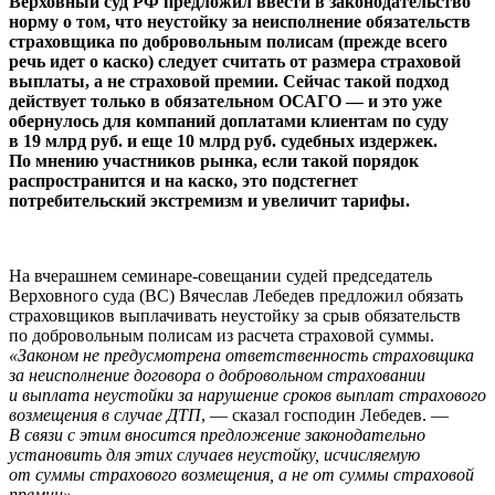
Верховный суд РФ предложил ввести в законодательство
норму о том, что неустойку за неисполнение обязательств
страховщика по добровольным полисам (прежде всего
речь идет о каско) следует считать от размера страховой
выплаты, а не страховой премии. Сейчас такой подход
действует только в обязательном ОСАГО — и это уже
обернулось для компаний доплатами клиентам по суду
в 19 млрд руб. и еще 10 млрд руб. судебных издержек.
По мнению участников рынка, если такой порядок
распространится и на каско, это подстегнет
потребительский экстремизм и увеличит тарифы.
На вчерашнем семинаре-совещании судей председатель
Верховного суда (ВС) Вячеслав Лебедев предложил обязать
страховщиков выплачивать неустойку за срыв обязательств
по добровольным полисам из расчета страховой суммы.
«Законом не предусмотрена ответственность страховщика
за неисполнение договора о добровольном страховании
и выплата неустойки за нарушение сроков выплат страхового
возмещения в случае ДТП
, — сказал господин Лебедев. —
В связи с этим вносится предложение законодательно
установить для этих случаев неустойку, исчисляемую
от суммы страхового возмещения, а не от суммы страховой
премии».