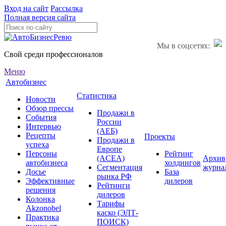
Вход на сайт
Рассылка
Полная версия сайта
Мы в соцсетях:
Свой среди профессионалов
Меню
Автобизнес
Статистика
Новости
Обзор прессы
Продажи в
События
России
Интервью
(АЕБ)
Рецепты
Проекты
Продажи в
успеха
Европе
Персоны
Рейтинг
(ACEA)
Архив
автобизнеса
холдингов
Сегментация
журна
Досье
База
рынка РФ
Эффективные
дилеров
Рейтинги
решения
дилеров
Колонка
Тарифы
Akzonobel
каско (ЭЛТ-
Практика
ПОИСК)