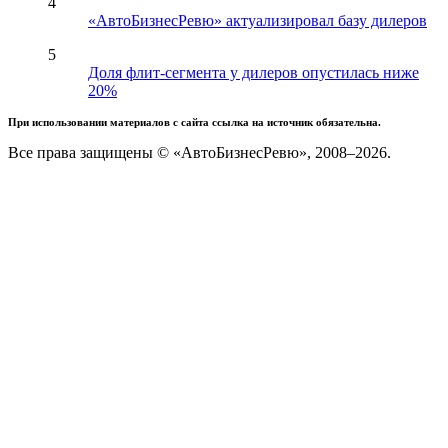
4
«АвтоБизнесРевю» актуализировал базу дилеров
5
Доля флит-сегмента у дилеров опустилась ниже
20%
При использовании материалов с сайта ссылка на источник обязательна.
Все права защищены © «АвтоБизнесРевю», 2008–2026.