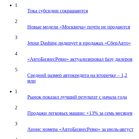
1
Тока субсидии сокращаются
2
Новые модели «Москвича» почти не продаются
3
Jetour Dashing лидирует в продажах «СберАвто»
4
«АвтоБизнесРевю» актуализировал базу дилеров
5
Средний размер автокредита на вторичке – 1,2
млн
1
Рынок показал лучший результат с начала года
2
Продажи легковых машин: +13% за семь месяцев
3
Анонс номера «АвтоБизнесРевю» за июль-август