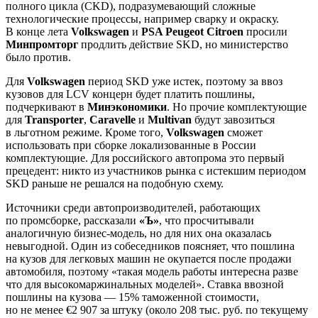
полного цикла (CKD), подразумевающий сложные
технологические процессы, например сварку и окраску.
В конце лета
Volkswagen
и
PSA Peugeot Citroen
просили
Минпромторг
продлить действие SKD, но министерство
было против.
Для
Volkswagen
период SKD уже истек, поэтому за ввоз
кузовов для LCV концерн будет платить пошлины,
подчеркивают в
Минэкономики
. Но прочие комплектующие
для
Transporter
,
Caravelle
и
Multivan
будут завозиться
в льготном режиме. Кроме того,
Volkswagen
сможет
использовать при сборке локализованные в России
комплектующие. Для российского автопрома это первый
прецедент: никто из участников рынка с истекшим периодом
SKD раньше не решался на подобную схему.
Источники среди автопроизводителей, работающих
по промсборке, рассказали
«Ъ»
, что просчитывали
аналогичную бизнес-модель, но для них она оказалась
невыгодной. Один из собеседников поясняет, что пошлина
на кузов для легковых машин не окупается после продажи
автомобиля, поэтому «такая модель работы интересна разве
что для высокомаржинальных моделей». Ставка ввозной
пошлины на кузова — 15% таможенной стоимости,
но не менее €2 907 за штуку (около 208 тыс. руб. по текущему