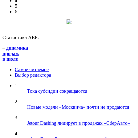
4
5
6
Статистика АЕБ:
–
динамика
продаж
в июле
Самое читаемое
Выбор редактора
1
Тока субсидии сокращаются
2
Новые модели «Москвича» почти не продаются
3
Jetour Dashing лидирует в продажах «СберАвто»
4