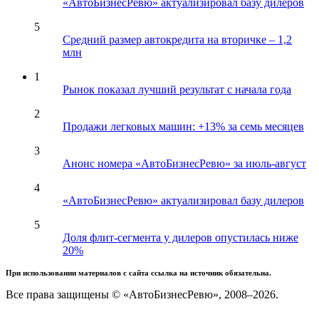
«АвтоБизнесРевю» актуализировал базу дилеров
5
Средний размер автокредита на вторичке – 1,2
млн
1
Рынок показал лучший результат с начала года
2
Продажи легковых машин: +13% за семь месяцев
3
Анонс номера «АвтоБизнесРевю» за июль-август
4
«АвтоБизнесРевю» актуализировал базу дилеров
5
Доля флит-сегмента у дилеров опустилась ниже
20%
При использовании материалов с сайта ссылка на источник обязательна.
Все права защищены © «АвтоБизнесРевю», 2008–2026.