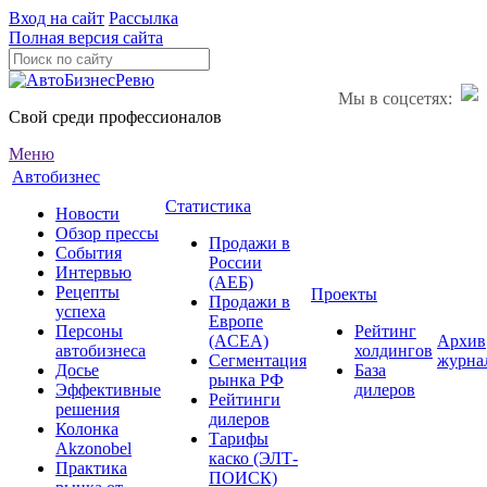
Вход на сайт
Рассылка
Полная версия сайта
Мы в соцсетях:
Свой среди профессионалов
Меню
Автобизнес
Статистика
Новости
Обзор прессы
Продажи в
События
России
Интервью
(АЕБ)
Рецепты
Проекты
Продажи в
успеха
Европе
Персоны
Рейтинг
(ACEA)
Архив
автобизнеса
холдингов
Сегментация
журна
Досье
База
рынка РФ
Эффективные
дилеров
Рейтинги
решения
дилеров
Колонка
Тарифы
Akzonobel
каско (ЭЛТ-
Практика
ПОИСК)