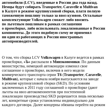
автомобили (LCV), введенные в России два года назад.
Немцы будут собирать Transporter, Caravelle и Multivan
в Калуге в режиме крупноузловой сборки, платя полную
таможенную пошлину только за ввоз кузовов. Остальные
комплектующие Volkswagen сможет либо ввозить
по льготным пошлинам в рамках соглашения
о промсборке, либо использовать локализованные в России
компоненты. До этого подобную схему не применял
ни один из работающих в России иностранных
автопроизводителей.
О том, что сборка LCV
Volkswagen
в Калуге ведется в рамках
промсборки,
«Ъ»
рассказали в
Минэкономики
. По данным
министерства, немецкий автоконцерн изменил свое
соглашение о промсборке, включив в него модели
коммерческого транспорта серии
Т6
(
Transporter
,
Caravelle
,
Multivan
), которые с начала ноября выпускаются на заводе
в режиме крупноузловой сборки (SKD). По условиям
заключенных в 2011 году соглашений о промсборке (дают
льготы на ввоз автокомпонентов при постепенной
локализации производства) SKD разрешается лишь несколько
лет, конкретные сроки установлены индивидуально для
каждого договора. Далее концерны обязаны перейти на режим