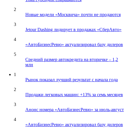
2
Новые модели «Москвича» почти не продаются
3
Jetour Dashing лидирует в продажах «СберАвто»
4
«АвтоБизнесРевю» актуализировал базу дилеров
5
Средний размер автокредита на вторичке – 1,2
млн
1
Рынок показал лучший результат с начала года
2
Продажи легковых машин: +13% за семь месяцев
3
Анонс номера «АвтоБизнесРевю» за июль-август
4
«АвтоБизнесРевю» актуализировал базу дилеров