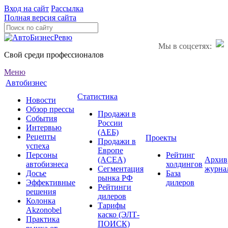
Вход на сайт
Рассылка
Полная версия сайта
Мы в соцсетях:
Свой среди профессионалов
Меню
Автобизнес
Статистика
Новости
Обзор прессы
Продажи в
События
России
Интервью
(АЕБ)
Рецепты
Проекты
Продажи в
успеха
Европе
Персоны
Рейтинг
(ACEA)
Архив
автобизнеса
холдингов
Сегментация
журна
Досье
База
рынка РФ
Эффективные
дилеров
Рейтинги
решения
дилеров
Колонка
Тарифы
Akzonobel
каско (ЭЛТ-
Практика
ПОИСК)