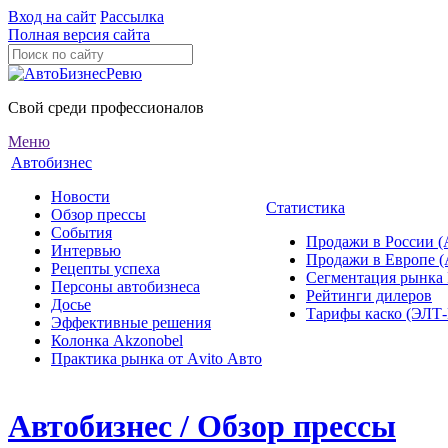
Вход на сайт
Рассылка
Полная версия сайта
Свой среди профессионалов
Меню
Автобизнес
Новости
Статистика
Обзор прессы
События
Продажи в России (
Интервью
Продажи в Европе 
Рецепты успеха
Сегментация рынка
Персоны автобизнеса
Рейтинги дилеров
Досье
Тарифы каско (ЭЛ
Эффективные решения
Колонка Akzonobel
Практика рынка от Аvito Авто
Автобизнес / Обзор прессы