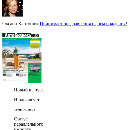
Оксана Хартонюк
Принимает поздравления с днем рождения!
Новый выпуск
Июль-август
Темы номера:
Статус
параллельного
импорта