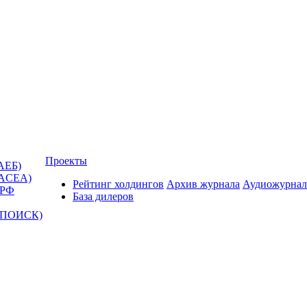
Проекты
АЕБ)
(ACEA)
Рейтинг холдингов
Архив журнала
Аудиожурнал
 РФ
База дилеров
Т-ПОИСК)