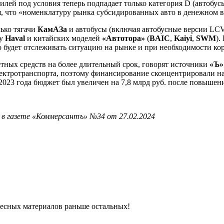
билей под условия теперь подпадает только категория D (автобус
я, что «номенклатуру рынка субсидированных авто в денежном в
ько тягачи
КамАЗа
и автобусы (включая автобусные версии LCV
ку
Haval
и китайских моделей
«Автотора»
(
BAIC
,
Kaiyi
,
SWM
).
о будет отслеживать ситуацию на рынке и при необходимости ко
ных средств на более длительный срок, говорят источники
«Ъ»
ектротранспорта, поэтому финансирование сконцентрировали на 
 2023 года бюджет был увеличен на 7,8 млрд руб. после повышен
 в газете «Коммерсантъ» №34 от 27.02.2024
ресных материалов раньше остальных!