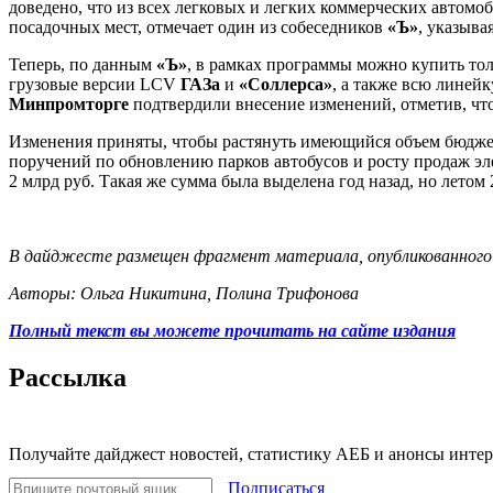
доведено, что из всех легковых и легких коммерческих автомо
посадочных мест, отмечает один из собеседников
«Ъ»
, указыва
Теперь, по данным
«Ъ»
, в рамках программы можно купить тол
грузовые версии LCV
ГАЗа
и
«Соллерса»
, а также всю линей
Минпромторге
подтвердили внесение изменений, отметив, чт
Изменения приняты, чтобы растянуть имеющийся объем бюджет
поручений по обновлению парков автобусов и росту продаж эл
2 млрд руб. Такая же сумма была выделена год назад, но летом
В дайджесте размещен фрагмент материала, опубликованного
Авторы: Ольга Никитина, Полина Трифонова
Полный текст вы можете прочитать на сайте издания
Рассылка
Получайте дайджест новостей, статистику АЕБ и анонсы инте
Подписаться