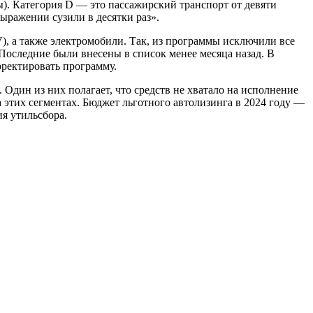
ы). Категория D — это пассажирский транспорт от девяти
ыражении сузили в десятки раз».
), а также электромобили. Так, из программы исключили все
 Последние были внесены в список менее месяца назад. В
рректировать программу.
. Один из них полагает, что средств не хватало на исполнение
этих сегментах. Бюджет льготного автолизинга в 2024 году —
ия утильсбора.