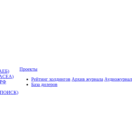
Проекты
АЕБ)
(ACEA)
Рейтинг холдингов
Архив журнала
Аудиожурнал
 РФ
База дилеров
Т-ПОИСК)