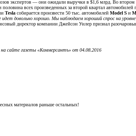
гнозов экспертов — они ожидали выручки в $1,6 млрд. Во втором
и половина всех произведенных за второй квартал автомобилей 
дии
Tesla
собирается произвести 50 тыс. автомобилей
Model S
и
M
е идет довольно хорошо. Мы наблюдаем хороший спрос на уровне 
ансовый директор компании Джейсон Уилер признал разочаровыв
 на сайте газеты «Коммерсантъ» от 04.08.2016
ресных материалов раньше остальных!