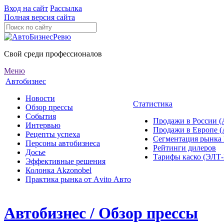
Вход на сайт
Рассылка
Полная версия сайта
Свой среди профессионалов
Меню
Автобизнес
Новости
Статистика
Обзор прессы
События
Продажи в России (
Интервью
Продажи в Европе 
Рецепты успеха
Сегментация рынка
Персоны автобизнеса
Рейтинги дилеров
Досье
Тарифы каско (ЭЛ
Эффективные решения
Колонка Akzonobel
Практика рынка от Аvito Авто
Автобизнес / Обзор прессы