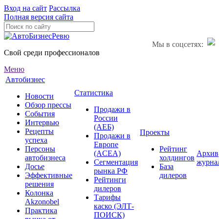
Вход на сайт
Рассылка
Полная версия сайта
Мы в соцсетях:
Свой среди профессионалов
Меню
Автобизнес
Статистика
Новости
Обзор прессы
Продажи в
События
России
Интервью
(АЕБ)
Рецепты
Проекты
Продажи в
успеха
Европе
Персоны
Рейтинг
(ACEA)
Архив
автобизнеса
холдингов
Сегментация
журна
Досье
База
рынка РФ
Эффективные
дилеров
Рейтинги
решения
дилеров
Колонка
Тарифы
Akzonobel
каско (ЭЛТ-
Практика
ПОИСК)