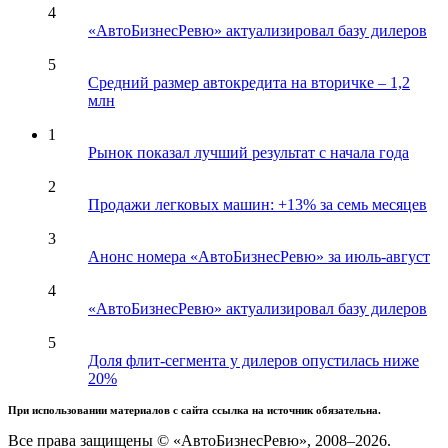
4
«АвтоБизнесРевю» актуализировал базу дилеров
5
Средний размер автокредита на вторичке – 1,2
млн
1
Рынок показал лучший результат с начала года
2
Продажи легковых машин: +13% за семь месяцев
3
Анонс номера «АвтоБизнесРевю» за июль-август
4
«АвтоБизнесРевю» актуализировал базу дилеров
5
Доля флит-сегмента у дилеров опустилась ниже
20%
При использовании материалов с сайта ссылка на источник обязательна.
Все права защищены © «АвтоБизнесРевю», 2008–2026.