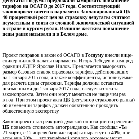
Депутаты Госдумы предложили заморозить повышение
тарифов на ОСАГО до 2017 года. Соответствующий
законопроект внесен в парламент. Запланированный ЦБ
40-процентный рост цен на страховку депутаты считают
неуместным в связи со сложной экономической ситуацией
в стране и курсом рубля. Излишне жестким повышение
цены ранее называли и в Белом доме.
Проект поправок в закон об ОСАГО в
Госдуму
внесли вице-
спикер нижней палаты парламента Игорь Лебедев и зампред
фракции ЛДПР Ярослав Нилов. Предлагается заморозить
размер базовых ставок страховых тарифов, действовавших
на 1 января 2015 года, а также коэффициенты, используемые
для расчета цены страховки. Тарифы должны оставаться
неизменными до 1 января 2017 года, следует из текста
законопроекта. Затем они могут меняться не чаще чем раз
в год. При этом проект акта
ЦБ
(регулятор страхового рынка)
об изменении тарифов должен обязательно проходить
общественную экспертизу.
Законопроект стал реакцией думской оппозиции на решение
ЦБ
повысить стоимость автогражданки. Как сообщал
«Ъ»
21 марта, с 12 апреля базовые тарифы вырастут на 40%, при
этом еще 20% — это тарифный коридор, которым могут