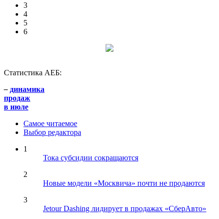
3
4
5
6
Статистика АЕБ:
–
динамика
продаж
в июле
Самое читаемое
Выбор редактора
1
Тока субсидии сокращаются
2
Новые модели «Москвича» почти не продаются
3
Jetour Dashing лидирует в продажах «СберАвто»