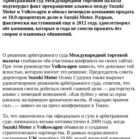
Арбитражный суд Международной торговой палаты
подтвердил факт прекращения альянса между Suzuki
Motor и Volkswagen и обязал немецкую компанию продать
ее 19,9-процентную долю в Suzuki Motor. Разрыв,
фактически наступивший еще в 2012 году, удовлетворил
обе компании, которые и года не смогли прожить без
споров и взаимных обвинений.
О решении арбитражного суда
Международной торговой
палаты
сообщили оба участника конфликта на своих сайтах.
При этом руководство
Volkswagen
заявило, что довольно той
ясностью, которую вносит это решение. Председатель совета
директоров
Suzuki Motor
Осаму Судзуки также выразил
удовлетворение решением арбитражного суда, отметив, что
компания смогла добиться своей главной цели — расторгнуть
альянс с немецкой компанией.
«Как будто у меня из горла
извлекли застрявшую крошечную кость. Я ощущаю приток
сил»
,— заявил он на пресс-конференции в Токио.
То, что закончилось так официально и сухо в арбитражном
суде, начиналось весьма оптимистично в 2009 году, когда
Suzuki Motor
и
Volkswagen
объявили о создании
стратегического партнерства. В рамках подписанного
соглашения
VW
приобрел 19,9% акций японской компании