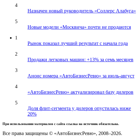
4
Назначен новый руководитель «Соллерс Алабуга»
5
Новые модели «Москвича» почти не продаются
1
Рынок показал лучший результат с начала года
2
Продажи легковых машин: +13% за семь месяцев
3
Анонс номера «АвтоБизнесРевю» за июль-август
4
«АвтоБизнесРевю» актуализировал базу дилеров
5
Доля флит-сегмента у дилеров опустилась ниже
20%
При использовании материалов с сайта ссылка на источник обязательна.
Все права защищены © «АвтоБизнесРевю», 2008–2026.