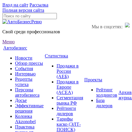
Вход на сайт
Рассылка
Полная версия сайта
Мы в соцсетях:
Свой среди профессионалов
Меню
Автобизнес
Статистика
Новости
Обзор прессы
Продажи в
События
России
Интервью
(АЕБ)
Рецепты
Проекты
Продажи в
успеха
Европе
Персоны
Рейтинг
(ACEA)
Архив
автобизнеса
холдингов
Сегментация
журна
Досье
База
рынка РФ
Эффективные
дилеров
Рейтинги
решения
дилеров
Колонка
Тарифы
Akzonobel
каско (ЭЛТ-
Практика
ПОИСК)