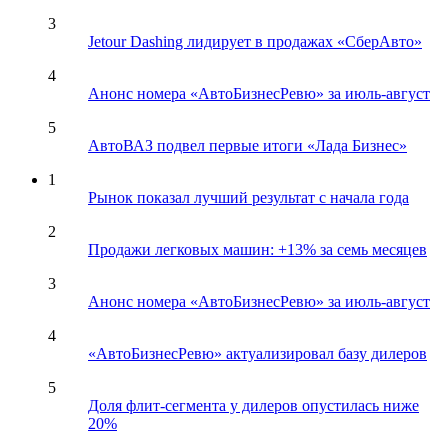
3
Jetour Dashing лидирует в продажах «СберАвто»
4
Анонс номера «АвтоБизнесРевю» за июль-август
5
АвтоВАЗ подвел первые итоги «Лада Бизнес»
1
Рынок показал лучший результат с начала года
2
Продажи легковых машин: +13% за семь месяцев
3
Анонс номера «АвтоБизнесРевю» за июль-август
4
«АвтоБизнесРевю» актуализировал базу дилеров
5
Доля флит-сегмента у дилеров опустилась ниже
20%