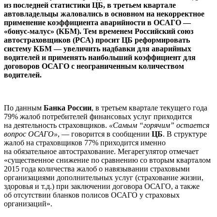
из последней статистики ЦБ, в третьем квартале
автовладельцы жаловались в основном на некорректное
применение коэффициента аварийности в ОСАГО —
«бонус-малус» (КБМ). Тем временем Российский союз
автостраховщиков (РСА) просит ЦБ реформировать
систему КБМ — увеличить надбавки для аварийных
водителей и применять наибольший коэффициент для
договоров ОСАГО с неограниченным количеством
водителей.
По данным
Банка России
, в третьем квартале текущего года
79% жалоб потребителей финансовых услуг приходится
на деятельность страховщиков.
«Самым “горячим” остается
вопрос ОСАГО»
, — говорится в сообщении
ЦБ
. В структуре
жалоб на страховщиков 77% приходится именно
на обязательное автострахование. Мегарегулятор отмечает
«существенное снижение по сравнению со вторым кварталом
2015 года количества жалоб о навязывании страховыми
организациями дополнительных услуг (страхование жизни,
здоровья и т.д.) при заключении договора ОСАГО, а также
об отсутствии бланков полисов ОСАГО у страховых
организаций».