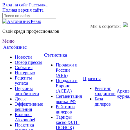
Вход на сайт
Рассылка
Полная версия сайта
Мы в соцсетях:
Свой среди профессионалов
Меню
Автобизнес
Статистика
Новости
Обзор прессы
Продажи в
События
России
Интервью
(АЕБ)
Рецепты
Проекты
Продажи в
успеха
Европе
Персоны
Рейтинг
(ACEA)
Архив
автобизнеса
холдингов
Сегментация
журна
Досье
База
рынка РФ
Эффективные
дилеров
Рейтинги
решения
дилеров
Колонка
Тарифы
Akzonobel
каско (ЭЛТ-
Практика
ПОИСК)