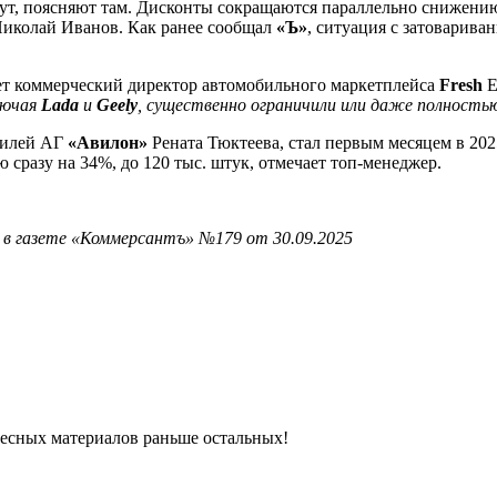
тут, поясняют там. Дисконты сокращаются параллельно снижению
иколай Иванов. Как ранее сообщал
«Ъ»
, ситуация с затоварива
чает коммерческий директор автомобильного маркетплейса
Fresh
Е
лючая
Lada
и
Geely
, существенно ограничили или даже полность
билей АГ
«Авилон»
Рената Тюктеева, стал первым месяцем в 202
разу на 34%, до 120 тыс. штук, отмечает топ-менеджер.
 в газете «Коммерсантъ» №179 от 30.09.2025
ресных материалов раньше остальных!