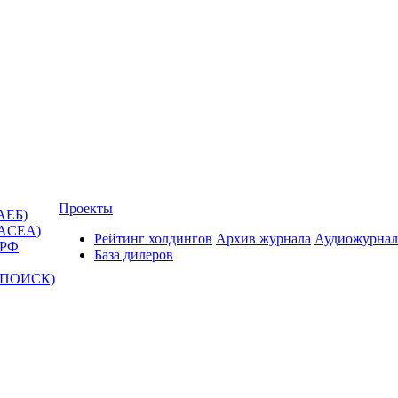
Проекты
АЕБ)
(ACEA)
Рейтинг холдингов
Архив журнала
Аудиожурнал
 РФ
База дилеров
Т-ПОИСК)