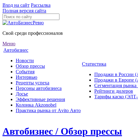
Вход на сайт
Рассылка
Полная версия сайта
Свой среди профессионалов
Меню
Автобизнес
Новости
Статистика
Обзор прессы
События
Продажи в России (
Интервью
Продажи в Европе 
Рецепты успеха
Сегментация рынка
Персоны автобизнеса
Рейтинги дилеров
Досье
Тарифы каско (ЭЛ
Эффективные решения
Колонка Akzonobel
Практика рынка от Аvito Авто
Автобизнес / Обзор прессы