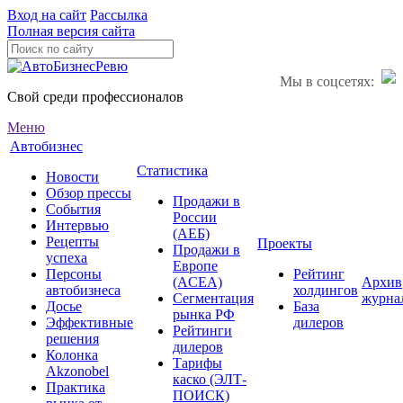
Вход на сайт
Рассылка
Полная версия сайта
Мы в соцсетях:
Свой среди профессионалов
Меню
Автобизнес
Статистика
Новости
Обзор прессы
Продажи в
События
России
Интервью
(АЕБ)
Рецепты
Проекты
Продажи в
успеха
Европе
Персоны
Рейтинг
(ACEA)
Архив
автобизнеса
холдингов
Сегментация
журна
Досье
База
рынка РФ
Эффективные
дилеров
Рейтинги
решения
дилеров
Колонка
Тарифы
Akzonobel
каско (ЭЛТ-
Практика
ПОИСК)