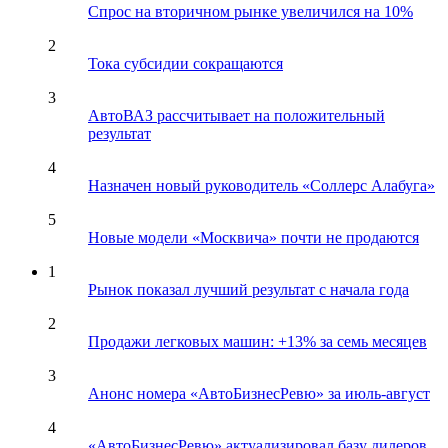
Спрос на вторичном рынке увеличился на 10%
2
Тока субсидии сокращаются
3
АвтоВАЗ рассчитывает на положительный
результат
4
Назначен новый руководитель «Соллерс Алабуга»
5
Новые модели «Москвича» почти не продаются
1
Рынок показал лучший результат с начала года
2
Продажи легковых машин: +13% за семь месяцев
3
Анонс номера «АвтоБизнесРевю» за июль-август
4
«АвтоБизнесРевю» актуализировал базу дилеров