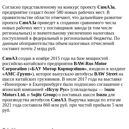
Согласно представленному на конкурс проекту
СимАЗа
,
предприятие создаст более 580 новых рабочих мест. В
праввительстве области отмечают, что дальнейшее развитие
проекта
СимАЗа
приведет к созданию сравнимого числа
новых рабочих мест у поставщиков завода (в том числе
региональных) и значительному увеличению налоговых
поступлений в федеральный и региональный бюджеты. По
данным облправительства объем налоговых отчислений
составит почти 2 млрд руб.
СимАЗ
создан в ноябре 2015 года на базе мощностей
российско-китайского предприятия
BAW-Rus Motor
Corporation
(
«БАУ Мотор Корпорэйшн»
, входило в холдинг
«АМС-Групп»
), которое выпускало автобусы
BAW Street
на
шасси китайских грузовиков. В июле 2017 года на выставке
«Иннопром» в Екатеринбурге было подписано соглашение с
японской компанией
«Исузу Рус»
(совладельцы — I
suzu
Motors Ltd.
и
Sojitz Group
) о поставках шасси
Isuzu
для
производства автобусов
СимАЗ
. Выручка завода по итогам
2021 года составила 860 млн руб. при чистой прибыли 5 млн
руб.