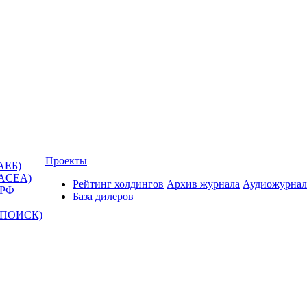
Проекты
АЕБ)
(ACEA)
Рейтинг холдингов
Архив журнала
Аудиожурнал
 РФ
База дилеров
Т-ПОИСК)