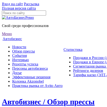
Вход на сайт
Рассылка
Полная версия сайта
Свой среди профессионалов
Меню
Автобизнес
Новости
Статистика
Обзор прессы
События
Продажи в России (
Интервью
Продажи в Европе 
Рецепты успеха
Сегментация рынка
Персоны автобизнеса
Рейтинги дилеров
Досье
Тарифы каско (ЭЛ
Эффективные решения
Колонка Akzonobel
Практика рынка от Аvito Авто
Автобизнес / Обзор прессы