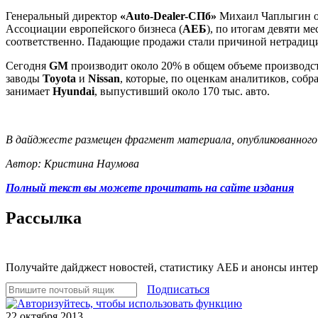
Генеральный директор
«Auto-Dealer-СПб»
Михаил Чаплыгин от
Ассоциации европейского бизнеса (
АЕБ
), по итогам девяти 
соответственно. Падающие продажи стали причиной нетрадиц
Сегодня
GM
производит около 20% в общем объеме производст
заводы
Toyota
и
Nissan
, которые, по оценкам аналитиков, соб
занимает
Hyundai
, выпустивший около 170 тыс. авто.
В дайджесте размещен фрагмент материала, опубликованного 
Автор: Кристина Наумова
Полный текст вы можете прочитать на сайте издания
Рассылка
Получайте дайджест новостей, статистику АЕБ и анонсы инте
Подписаться
22 октября 2013