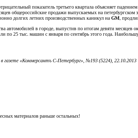
рицательный показатель третьего квартала объясняет падением
месяцев общероссийские продажи выпускаемых на петербургском 
ионно долгих летних производственных каникул на
GM
, продли
ва автомобилей в городе, выпустив по итогам девяти месяцев о
рали по 25 тыс. машин с января по сентябрь этого года. Наибол
в газете «Коммерсантъ С-Петербург», №193 (5224), 22.10.2013
ресных материалов раньше остальных!