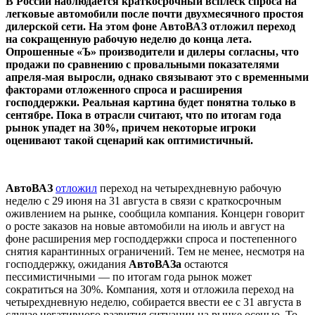
В России наблюдается краткосрочный всплеск спроса на
легковые автомобили после почти двухмесячного простоя
дилерской сети. На этом фоне АвтоВАЗ отложил переход
на сокращенную рабочую неделю до конца лета.
Опрошенные «Ъ» производители и дилеры согласны, что
продажи по сравнению с провальными показателями
апреля-мая выросли, однако связывают это с временными
факторами отложенного спроса и расширения
господдержки. Реальная картина будет понятна только в
сентябре. Пока в отрасли считают, что по итогам года
рынок упадет на 30%, причем некоторые игроки
оценивают такой сценарий как оптимистичный.
АвтоВАЗ
отложил
переход на четырехдневную рабочую
неделю с 29 июня на 31 августа в связи с краткосрочным
оживлением на рынке, сообщила компания. Концерн говорит
о росте заказов на новые автомобили на июль и август на
фоне расширения мер господдержки спроса и постепенного
снятия карантинных ограничений. Тем не менее, несмотря на
господдержку, ожидания
АвтоВАЗа
остаются
пессимистичными — по итогам года рынок может
сократиться на 30%. Компания, хотя и отложила переход на
четырехдневную неделю, собирается ввести ее с 31 августа в
случае негативного развития ситуации на рынке осенью. То,