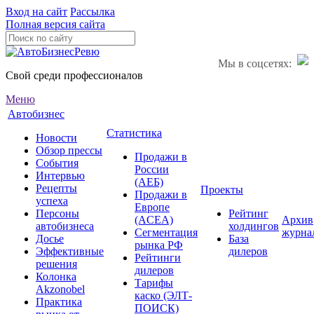
Вход на сайт
Рассылка
Полная версия сайта
Мы в соцсетях:
Свой среди профессионалов
Меню
Автобизнес
Статистика
Новости
Обзор прессы
Продажи в
События
России
Интервью
(АЕБ)
Рецепты
Проекты
Продажи в
успеха
Европе
Персоны
Рейтинг
(ACEA)
Архив
автобизнеса
холдингов
Сегментация
журна
Досье
База
рынка РФ
Эффективные
дилеров
Рейтинги
решения
дилеров
Колонка
Тарифы
Akzonobel
каско (ЭЛТ-
Практика
ПОИСК)