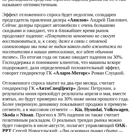
называют оптимистичным.
Эффект отложенного спроса будет недолгим, солидарен
председатель правления дилера
«Авилон»
Андрей Павлович.
Сейчас дилеры продают автомобили с очень большими
скидками и ожидают, что в ближайшее время рынок
продолжит падение:
«Покупатели мгновенно не смогут
восстановиться, и, к слову, даже в связи с отменой
самоизоляции мы пока не видим какого-либо ажиотажа по
посетителям в наших автосалонах, все идет обычном
темпе».
По итогам года он также ожидает падения на 30%.
Господдержка и понимание клиентов, что машины вскоре
подорожают, дали определенный положительный эффект,
говорит гендиректор ГК
«Аларм-Моторс»
Роман Слуцкий.
Отложенного спроса хватит на два-три месяца, считает
гендиректор ГК
«АвтоСпецЦентр»
Денис Петрунин, а
результаты июня превзойдут результаты апреля и мая, вместе
взятых, но будут примерно на 30% ниже июня прошлого года.
Более уверенную динамику показывают продажи в премиум-
сегменте, а в массовом сегменте —
Kia
,
Hyundai
,
Volkswagen
,
Skoda
и
Nissan
. Прогноз в 30% падения он также считает
позитивным раскладом. О реальных трендах рынка можно
будет говорить в июле-августе, полагает управляющий
ОАК-
РРТ
Сергей Новосельский:
«Два основных рынка сбыта —