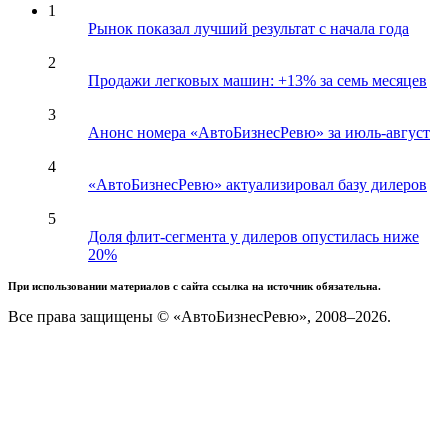
1
Рынок показал лучший результат с начала года
2
Продажи легковых машин: +13% за семь месяцев
3
Анонс номера «АвтоБизнесРевю» за июль-август
4
«АвтоБизнесРевю» актуализировал базу дилеров
5
Доля флит-сегмента у дилеров опустилась ниже
20%
При использовании материалов с сайта ссылка на источник обязательна.
Все права защищены © «АвтоБизнесРевю», 2008–2026.