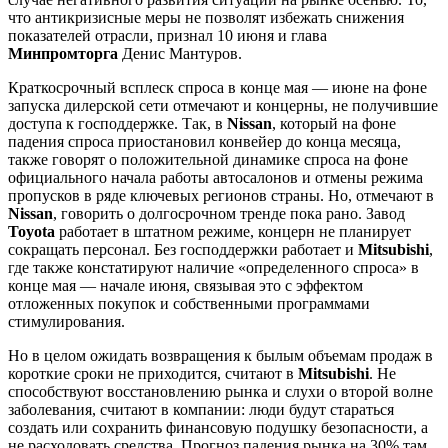
что антикризисные меры не позволят избежать снижения
показателей отрасли, признал 10 июня и глава
Минпромторга
Денис Мантуров.
Краткосрочный всплеск спроса в конце мая — июне на фоне
запуска дилерской сети отмечают и концерны, не получившие
доступа к господдержке. Так, в
Nissan
, который на фоне
падения спроса приостановил конвейер до конца месяца,
также говорят о положительной динамике спроса на фоне
официального начала работы автосалонов и отмены режима
пропусков в ряде ключевых регионов страны. Но, отмечают в
Nissan
, говорить о долгосрочном тренде пока рано. Завод
Toyota
работает в штатном режиме, концерн не планирует
сокращать персонал. Без господдержки работает и
Mitsubishi
,
где также констатируют наличие «определенного спроса» в
конце мая — начале июня, связывая это с эффектом
отложенных покупок и собственными программами
стимулирования.
Но в целом ожидать возвращения к былым объемам продаж в
короткие сроки не приходится, считают в
Mitsubishi
. Не
способствуют восстановлению рынка и слухи о второй волне
заболевания, считают в компании: люди будут стараться
создать или сохранить финансовую подушку безопасности, а
не расходовать средства. Прогноз падения рынка на 30% там