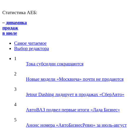
Статистика АЕБ:
–
динамика
продаж
в июле
Самое читаемое
Выбор редактора
1
Тока субсидии сокращаются
2
Новые модели «Москвича» почти не продаются
3
Jetour Dashing лидирует в продажах «СберАвто»
4
АвтоВАЗ подвел первые итоги «Лада Бизнес»
5
Анонс номера «АвтоБизнесРевю» за июль-август