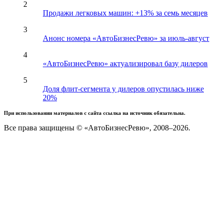
2
Продажи легковых машин: +13% за семь месяцев
3
Анонс номера «АвтоБизнесРевю» за июль-август
4
«АвтоБизнесРевю» актуализировал базу дилеров
5
Доля флит-сегмента у дилеров опустилась ниже
20%
При использовании материалов с сайта ссылка на источник обязательна.
Все права защищены © «АвтоБизнесРевю», 2008–2026.