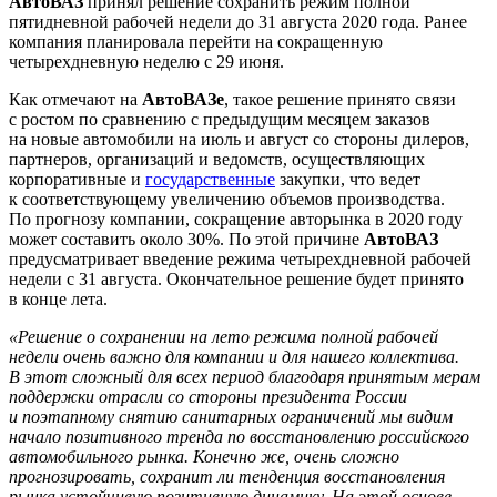
АвтоВАЗ
принял решение сохранить режим полной
пятидневной рабочей недели до 31 августа 2020 года. Ранее
компания планировала перейти на сокращенную
четырехдневную неделю с 29 июня.
Как отмечают на
АвтоВАЗе
, такое решение принято связи
с ростом по сравнению с предыдущим месяцем заказов
на новые автомобили на июль и август со стороны дилеров,
партнеров, организаций и ведомств, осуществляющих
корпоративные и
государственные
закупки, что ведет
к соответствующему увеличению объемов производства.
По прогнозу компании, сокращение авторынка в 2020 году
может составить около 30%. По этой причине
АвтоВАЗ
предусматривает введение режима четырехдневной рабочей
недели с 31 августа. Окончательное решение будет принято
в конце лета.
«Решение о сохранении на лето режима полной рабочей
недели очень важно для компании и для нашего коллектива.
В этот сложный для всех период благодаря принятым мерам
поддержки отрасли со стороны президента России
и поэтапному снятию санитарных ограничений мы видим
начало позитивного тренда по восстановлению российского
автомобильного рынка. Конечно же, очень сложно
прогнозировать, сохранит ли тенденция восстановления
рынка устойчивую позитивную динамику. На этой основе