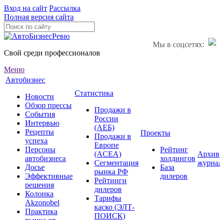
Вход на сайт
Рассылка
Полная версия сайта
Мы в соцсетях:
Свой среди профессионалов
Меню
Автобизнес
Статистика
Новости
Обзор прессы
Продажи в
События
России
Интервью
(АЕБ)
Рецепты
Проекты
Продажи в
успеха
Европе
Персоны
Рейтинг
(ACEA)
Архив
автобизнеса
холдингов
Сегментация
журна
Досье
База
рынка РФ
Эффективные
дилеров
Рейтинги
решения
дилеров
Колонка
Тарифы
Akzonobel
каско (ЭЛТ-
Практика
ПОИСК)