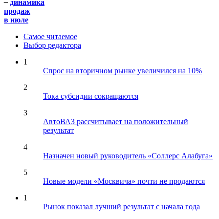
–
динамика
продаж
в июле
Самое читаемое
Выбор редактора
1
Спрос на вторичном рынке увеличился на 10%
2
Тока субсидии сокращаются
3
АвтоВАЗ рассчитывает на положительный
результат
4
Назначен новый руководитель «Соллерс Алабуга»
5
Новые модели «Москвича» почти не продаются
1
Рынок показал лучший результат с начала года