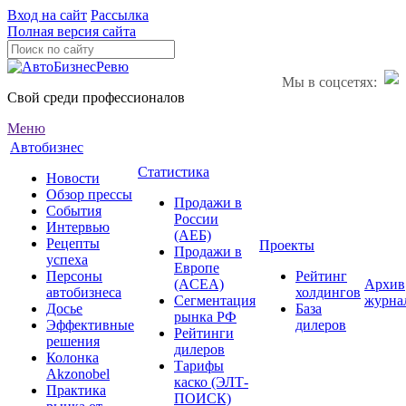
Вход на сайт
Рассылка
Полная версия сайта
Мы в соцсетях:
Свой среди профессионалов
Меню
Автобизнес
Статистика
Новости
Обзор прессы
Продажи в
События
России
Интервью
(АЕБ)
Рецепты
Проекты
Продажи в
успеха
Европе
Персоны
Рейтинг
(ACEA)
Архив
автобизнеса
холдингов
Сегментация
журна
Досье
База
рынка РФ
Эффективные
дилеров
Рейтинги
решения
дилеров
Колонка
Тарифы
Akzonobel
каско (ЭЛТ-
Практика
ПОИСК)