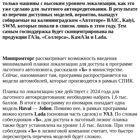
только машины с высоким уровнем локализации, как это
уже сделано для льготного автокредитования. В результате
из перечня доступных моделей, вероятно, выпадут
собираемые на калининградском «Автоторе» BAIC, Kaiyi,
SWM, которые попали в список лишь в этом году. Тем
самым господдержка будет сконцентрирована на
продукции ГАЗа, «Соллерса», КамАЗа и Lada.
Минпромторг
рассматривает возможность введения
минимальной планки локализации для доступа к программе
льготного автолизинга, рассказали
«Ъ»
в министерстве.
Сейчас, напоминают там, программа распространяется на
модели автомобилей, которые производятся в рамках СПИК.
Планка по локализации уже действует с 2024 года для
льготного автокредитования: необходимо набрать 1,6 тыс.
баллов. В итоге в программу из иномарок попадает одна
модель
Haval
—
Jolion
. Помимо нее, в рамках программы
можно купить
Lada
(основная часть сделок) и
УАЗ
. По словам
собеседников
«Ъ»
, для доступа в льготный лизинг планка
также будет установлена на уровне 1,6 тыс. баллов. При этом
собеседник
«Ъ»
в лизинговой компании считает, что быстро
пересмотреть перечень моделей будет сложно.