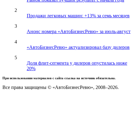
2
Продажи легковых машин: +13% за семь месяцев
3
Анонс номера «АвтоБизнесРевю» за июль-август
4
«АвтоБизнесРевю» актуализировал базу дилеров
5
Доля флит-сегмента у дилеров опустилась ниже
20%
При использовании материалов с сайта ссылка на источник обязательна.
Все права защищены © «АвтоБизнесРевю», 2008–2026.