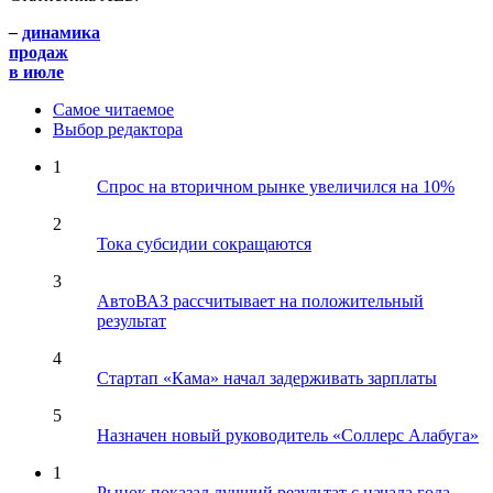
–
динамика
продаж
в июле
Самое читаемое
Выбор редактора
1
Спрос на вторичном рынке увеличился на 10%
2
Тока субсидии сокращаются
3
АвтоВАЗ рассчитывает на положительный
результат
4
Стартап «Кама» начал задерживать зарплаты
5
Назначен новый руководитель «Соллерс Алабуга»
1
Рынок показал лучший результат с начала года