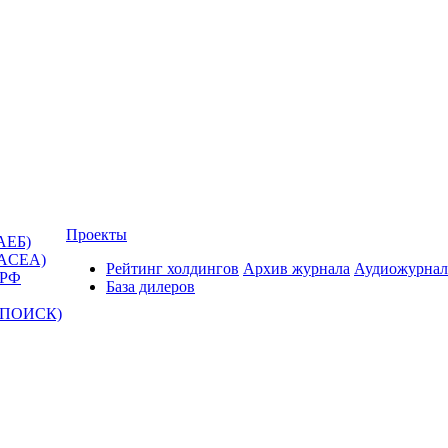
Проекты
АЕБ)
(ACEA)
Рейтинг холдингов
Архив журнала
Аудиожурнал
 РФ
База дилеров
Т-ПОИСК)