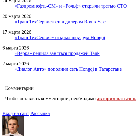
24 марта 2026
«Газпромнефть-СМ» и «Рольф» открыли третью СТО
20 марта 2026
«ТрансТехСервис» стал дилером Rox в Уфе
17 марта 2026
«ТрансТехСервис» открыл шоу-рум Hongqi
6 марта 2026
«Верра» решила заняться продажей Tank
2 марта 2026
«Диалог Авто» пополнил сеть Hongqi в Татарстане
Комментарии
Чтобы оставлять комментарии, необходимо
авторизоваться н
Вход на сайт
Рассылка