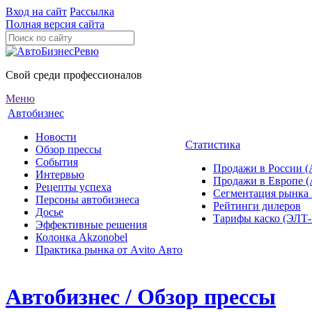
Вход на сайт
Рассылка
Полная версия сайта
Свой среди профессионалов
Меню
Автобизнес
Новости
Статистика
Обзор прессы
События
Продажи в России (
Интервью
Продажи в Европе 
Рецепты успеха
Сегментация рынка
Персоны автобизнеса
Рейтинги дилеров
Досье
Тарифы каско (ЭЛ
Эффективные решения
Колонка Akzonobel
Практика рынка от Аvito Авто
Автобизнес / Обзор прессы