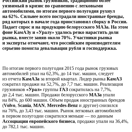
Российский рынок грузовиков, традиционно более
уязвимый в кризис по сравнению с легковыми
автомобилями, по итогам первого полугодия рухнул
на 62%. Сильнее всего пострадали иностранные бренды,
ряд которых в начале года приостановил сборку в России.
Падает спрос и на продукцию белорусского МАЗа. На этом
фоне КамАЗу и «Уралу» удалось резко нарастить доли
рынка, вместе заняв около 70%. Участники рынка
и эксперты отмечают, что российским производителям
серьезно помогла девальвация рубля и господдержка.
По итогам первого полугодия 2015 года рынок грузовых
автомобилей упал на 62,3%, до 14 тыс. машин, следует
из отчета
КамАЗа
за второй квартал. Лидер рынка
КамАЗ
сократил продажи на 52,7%, до 7,7 тыс. машин. Реализация
грузовиков
«Урал»
группы
ГАЗ
сократилась на 7,7%,
до 2,4 тыс. машин. Продажи белорусского
МАЗа
упали
на 84%, до 600 машин. Объем продаж иностранных брендов
(
Volvo
,
Scania
,
MAN
,
Mercedes-Benz
и другие) снизился
на 76%, до 3,43 тыс. машин. Рынок легковых автомобилей
в первом полугодии сократился меньше — по данным
Ассоциации европейского бизнеса
, продажи упали на 36,4%,
до 782,1 тыс. машин.