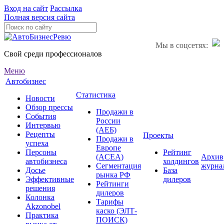
Вход на сайт
Рассылка
Полная версия сайта
Мы в соцсетях:
Свой среди профессионалов
Меню
Автобизнес
Статистика
Новости
Обзор прессы
Продажи в
События
России
Интервью
(АЕБ)
Рецепты
Проекты
Продажи в
успеха
Европе
Персоны
Рейтинг
(ACEA)
Архив
автобизнеса
холдингов
Сегментация
журна
Досье
База
рынка РФ
Эффективные
дилеров
Рейтинги
решения
дилеров
Колонка
Тарифы
Akzonobel
каско (ЭЛТ-
Практика
ПОИСК)