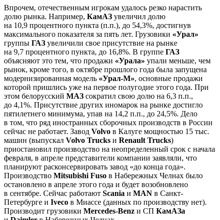
Впрочем, отечественным игрокам удалось резко нарастить
долю рынка. Например,
КамАЗ
увеличил долю
на 10,9 процентного пункта (п.п.), до 54,3%, достигнув
максимального показателя за пять лет. Грузовики
«Урал»
группы
ГАЗ
увеличили свое присутствие на рынке
на 9,7 процентного пункта, до 16,8%. В группе
ГАЗ
объясняют это тем, что продажи
«Урала»
упали меньше, чем
рынок, кроме того, в октябре прошлого года была запущена
модернизированная модель
«Урал-М»
, основные продажи
которой пришлись уже на первое полугодие этого года. При
этом белорусский
МАЗ
сократил свою долю на 6,3 п.п.,
до 4,1%. Присутствие других иномарок на рынке достигло
пятилетнего минимума, упав на 14,2 п.п., до 24,5%. Дело
в том, что ряд иностранных сборочных производств в России
сейчас не работает. Завод
Volvo
в Калуге мощностью 15 тыс.
машин (выпускал
Volvo Trucks
и
Renault Trucks
)
приостановил производство на неопределенный срок с начала
февраля, в апреле представители компании заявляли, что
планируют расконсервировать завод «до конца года».
Производство
Mitsubishi Fuso
в Набережных Челнах было
остановлено в апреле этого года и будет возобновлено
в сентябре. Сейчас работают
Scania
и
MAN
в Санкт-
Петербурге и
Iveco
в Миассе (данных по производству нет).
Производит грузовики
Mercedes-Benz
и СП
КамАЗа
и
Daimler
в Набережных Челнах.