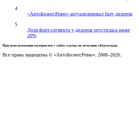
4
«АвтоБизнесРевю» актуализировал базу дилеров
5
Доля флит-сегмента у дилеров опустилась ниже
20%
При использовании материалов с сайта ссылка на источник обязательна.
Все права защищены © «АвтоБизнесРевю», 2008–2026.