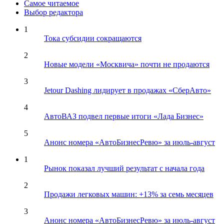
Самое читаемое
Выбор редактора
1
Тока субсидии сокращаются
2
Новые модели «Москвича» почти не продаются
3
Jetour Dashing лидирует в продажах «СберАвто»
4
АвтоВАЗ подвел первые итоги «Лада Бизнес»
5
Анонс номера «АвтоБизнесРевю» за июль-август
1
Рынок показал лучший результат с начала года
2
Продажи легковых машин: +13% за семь месяцев
3
Анонс номера «АвтоБизнесРевю» за июль-август