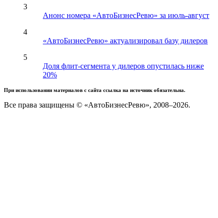
3
Анонс номера «АвтоБизнесРевю» за июль-август
4
«АвтоБизнесРевю» актуализировал базу дилеров
5
Доля флит-сегмента у дилеров опустилась ниже
20%
При использовании материалов с сайта ссылка на источник обязательна.
Все права защищены © «АвтоБизнесРевю», 2008–2026.