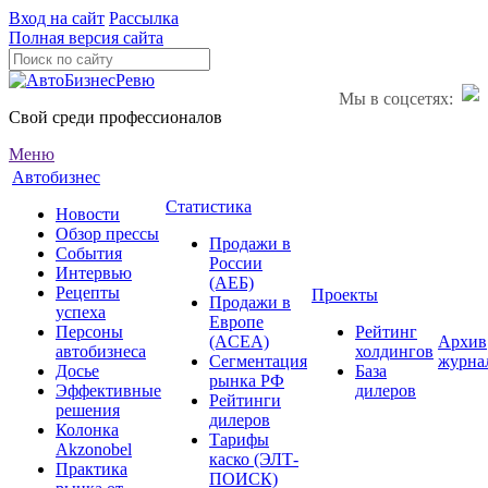
Вход на сайт
Рассылка
Полная версия сайта
Мы в соцсетях:
Свой среди профессионалов
Меню
Автобизнес
Статистика
Новости
Обзор прессы
Продажи в
События
России
Интервью
(АЕБ)
Рецепты
Проекты
Продажи в
успеха
Европе
Персоны
Рейтинг
(ACEA)
Архив
автобизнеса
холдингов
Сегментация
журна
Досье
База
рынка РФ
Эффективные
дилеров
Рейтинги
решения
дилеров
Колонка
Тарифы
Akzonobel
каско (ЭЛТ-
Практика
ПОИСК)