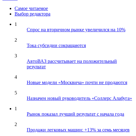
Самое читаемое
Выбор редактора
1
Спрос на вторичном рынке увеличился на 10%
2
Тока субсидии сокращаются
3
АвтоВАЗ рассчитывает на положительный
результат
4
Новые модели «Москвича» почти не продаются
5
Назначен новый руководитель «Соллерс Алабуга»
1
Рынок показал лучший результат с начала года
2
Продажи легковых машин: +13% за семь месяцев