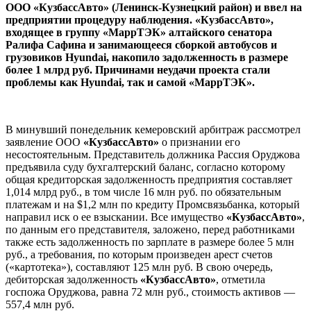
ООО «КузбассАвто» (Ленинск-Кузнецкий район) и ввел на
предприятии процедуру наблюдения. «КузбассАвто»,
входящее в группу «МаррТЭК» алтайского сенатора
Ралифа Сафина и занимающееся сборкой автобусов и
грузовиков Hyundai, накопило задолженность в размере
более 1 млрд руб. Причинами неудачи проекта стали
проблемы как Hyundai, так и самой «МаррТЭК».
В минувший понедельник кемеровский арбитраж рассмотрел
заявление ООО
«КузбассАвто»
о признании его
несостоятельным. Представитель должника Рассия Оруджова
предъявила суду бухгалтерский баланс, согласно которому
общая кредиторская задолженность предприятия составляет
1,014 млрд руб., в том числе 16 млн руб. по обязательным
платежам и на $1,2 млн по кредиту Промсвязьбанка, который
направил иск о ее взыскании. Все имущество
«КузбассАвто»
,
по данным его представителя, заложено, перед работниками
также есть задолженность по зарплате в размере более 5 млн
руб., а требования, по которым произведен арест счетов
(«картотека»), составляют 125 млн руб. В свою очередь,
дебиторская задолженность
«КузбассАвто»
, отметила
госпожа Оруджова, равна 72 млн руб., стоимость активов —
557,4 млн руб.