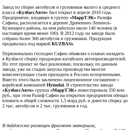
Завод по сборке автобусов и грузовиков малого и среднего
класса
«КузбассАвто»
был открыт в апреле 2010 года.
Предприятие, входящее в группу
«МаррТЭК»
Ралифа
Сафина, располагается в деревне Драченино Ленинск-
Кузнецкого района, на нем работало около 140 человек (в
настоящее время менее 100). В 2012 году на заводе было
собрано более 360 автобусов и грузовиков. Продукция
продавалась под маркой
KUZBASs
.
Первоначально господин Сафин объявлял о планах наладить
в Кузбассе сборку продукции китайских автопроизводителей.
Но этот проект не был реализован, поскольку, по данным
завода, уже на стадии запуска производства многие
комплектующие стали приходить в Россию испорченными.
Вместо этого было заключено лицензионное соглашение с
корейской компанией
Hyundai
. В строительство завода
«КузбассАвто»
группа
«МаррТЭК»
инвестировала 350 млн
руб., при этом Ралиф Сафин на открытии предприятия обещал
вложить в общей сложности 1,5 млрд руб. и довести сборку до
2 тыс. автобусов и 2 тыс. грузовиков в год.
В дайджесте размещен фрагмент материала,