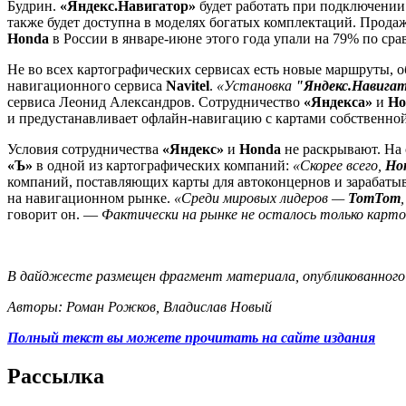
Будрин.
«Яндекс.Навигатор»
будет работать при подключении 
также будет доступна в моделях богатых комплектаций. Прод
Honda
в России в январе-июне этого года упали на 79% по сра
Не во всех картографических сервисах есть новые маршруты, 
навигационного сервиса
Navitel
.
«Установка
"Яндекс.Навига
сервиса Леонид Александров. Сотрудничество
«Яндекса»
и
Ho
и предустанавливает офлайн-навигацию с картами собственно
Условия сотрудничества
«Яндекс»
и
Honda
не раскрывают. На 
«Ъ»
в одной из картографических компаний:
«Скорее всего,
Ho
компаний, поставляющих карты для автоконцернов и зарабаты
на навигационном рынке.
«Среди мировых лидеров —
TomTom
говорит он. —
Фактически на рынке не осталось только картог
В дайджесте размещен фрагмент материала, опубликованного
Авторы: Роман Рожков, Владислав Новый
Полный текст вы можете прочитать на сайте издания
Рассылка