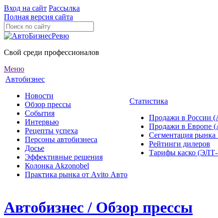
Вход на сайт
Рассылка
Полная версия сайта
Свой среди профессионалов
Меню
Автобизнес
Новости
Статистика
Обзор прессы
События
Продажи в России (
Интервью
Продажи в Европе 
Рецепты успеха
Сегментация рынка
Персоны автобизнеса
Рейтинги дилеров
Досье
Тарифы каско (ЭЛ
Эффективные решения
Колонка Akzonobel
Практика рынка от Аvito Авто
Автобизнес / Обзор прессы