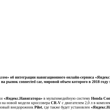
ксом» об интеграции навигационного онлайн-сервиса «Яндек
на рынок connected car, мировой объем которого в 2018 году
ии
«Яндекс.Навигатора»
в мультимедийную систему
Honda Con
я на новой модели кроссовера
CR-V
с двигателем 2,0 л в компле
— новый внедорожник
Pilot
, где также будет установлен
«Яндекс.Н