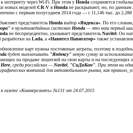
к интернету через Wi-Fi. При этом у
Honda
сохраняется глобаль
ажи новых моделей
CR-V
в
Honda
не раскрывают, но, по данным
внению с первым полугодием 2014 года — с 11,146 тыс. до 2,288 
объясняет представитель
Honda
выбор
«Яндекса»
. По его слова
тора"
в мультимедийных системах
Honda
— это наш первый шаг 
nda
не беспрецедентно, указывает представитель
Navitel
. Он на
й разработки на
Lada
, а
«Навител Навигатор»
также устанавлив
обновление карт нужны постоянные затраты, поэтому в подобных
nda
будет выплачивать
"Яндексу"
некую сумму за использовани
вающих на продаже лицензий на свои карты и на последующих о
,
Here
, среди российских —
Navitel
,
"СиДиКом"
. При этом ни од
рафических компаний для автомобильного рынка, как правило, у
 в газете «Коммерсантъ» №131 от 24.07.2015