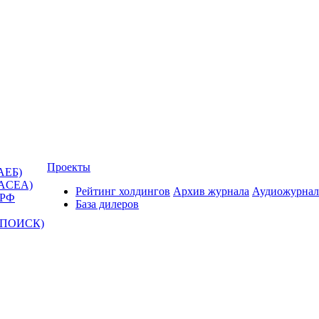
Проекты
АЕБ)
(ACEA)
Рейтинг холдингов
Архив журнала
Аудиожурнал
 РФ
База дилеров
Т-ПОИСК)