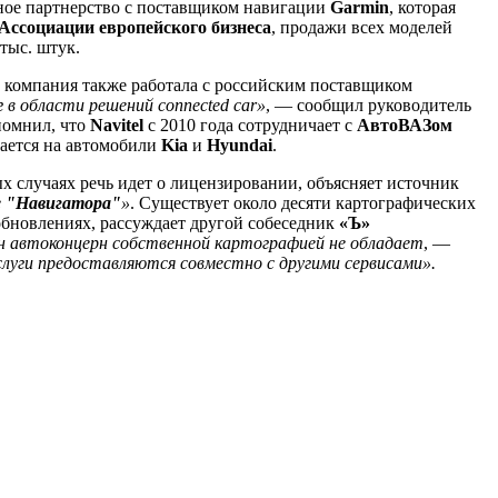
ное партнерство с поставщиком навигации
Garmin
, которая
Ассоциации европейского бизнеса
, продажи всех моделей
тыс. штук.
м, компания также работала с российским поставщиком
в области решений connected car»
, — сообщил руководитель
помнил, что
Navitel
с 2010 года сотрудничает с
АвтоВАЗом
ается на автомобили
Kia
и
Hyundai
.
 случаях речь идет о лицензировании, объясняет источник
е
"Навигатора"
»
. Существует около десяти картографических
бновлениях, рассуждает другой собеседник
«Ъ»
ин автоконцерн собственной картографией не обладает
, —
слуги предоставляются совместно с другими сервисами».