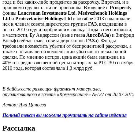
года и без каких-либо процентов за рассрочку. Впрочем, и в
прошлом году выплата не произошла. Входящие в
Prosperity
фонды
Lancrenan Investments Ltd
,
Medvezhonok Holdings
Ltd
и
Protsvetaniye Holdings Ltd
в октябре 2013 года подали
иск к членам совета директоров группы
ГАЗ
, входившим в
него в 2010 году и одобрившим сделку. Тогда в него входили,
в частности, Бу Андерссон (ныне глава
АвтоВАЗа
) и Зигфрид
Вольф (сейчас глава совета директоров
ГАЗа
). Фонды
требовали возместить убытки от беспроцентной рассрочки, а
также настаивали на компенсации убытков от невыгодной
сделки. По мнению истцов, цена акций была занижена на
40% от средневзвешенной цены на торгах на РТС 30 сентября
2010 года, которая составляла 1,3 млрд руб.
В дайджесте размещен фрагмент материала,
опубликованного в газете «Коммерсантъ» №127 от 20.07.2015
Автор: Яна Циноева
Полный текст вы можете прочитать на сайте издания
Рассылка