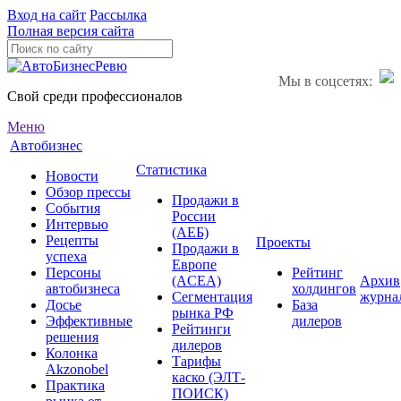
Вход на сайт
Рассылка
Полная версия сайта
Мы в соцсетях:
Свой среди профессионалов
Меню
Автобизнес
Статистика
Новости
Обзор прессы
Продажи в
События
России
Интервью
(АЕБ)
Рецепты
Проекты
Продажи в
успеха
Европе
Персоны
Рейтинг
(ACEA)
Архив
автобизнеса
холдингов
Сегментация
журна
Досье
База
рынка РФ
Эффективные
дилеров
Рейтинги
решения
дилеров
Колонка
Тарифы
Akzonobel
каско (ЭЛТ-
Практика
ПОИСК)