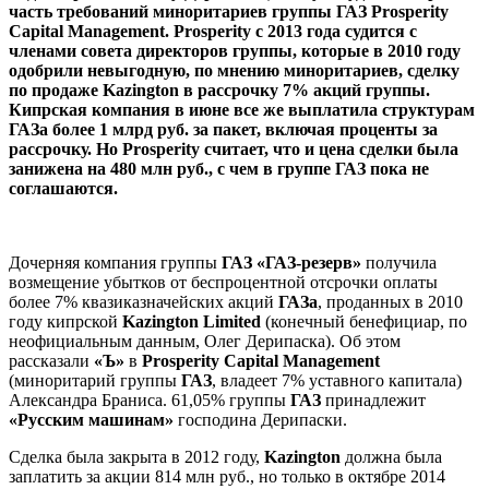
часть требований миноритариев группы ГАЗ Prosperity
Capital Management. Prosperity c 2013 года судится с
членами совета директоров группы, которые в 2010 году
одобрили невыгодную, по мнению миноритариев, сделку
по продаже Kazington в рассрочку 7% акций группы.
Кипрская компания в июне все же выплатила структурам
ГАЗа более 1 млрд руб. за пакет, включая проценты за
рассрочку. Но Prosperity считает, что и цена сделки была
занижена на 480 млн руб., с чем в группе ГАЗ пока не
соглашаются.
Дочерняя компания группы
ГАЗ «ГАЗ-резерв»
получила
возмещение убытков от беспроцентной отсрочки оплаты
более 7% квазиказначейских акций
ГАЗа
, проданных в 2010
году кипрской
Kazington Limited
(конечный бенефициар, по
неофициальным данным, Олег Дерипаска). Об этом
рассказали
«Ъ»
в
Prosperity Capital Management
(миноритарий группы
ГАЗ
, владеет 7% уставного капитала)
Александра Браниса. 61,05% группы
ГАЗ
принадлежит
«Русским машинам»
господина Дерипаски.
Сделка была закрыта в 2012 году,
Kazington
должна была
заплатить за акции 814 млн руб., но только в октябре 2014