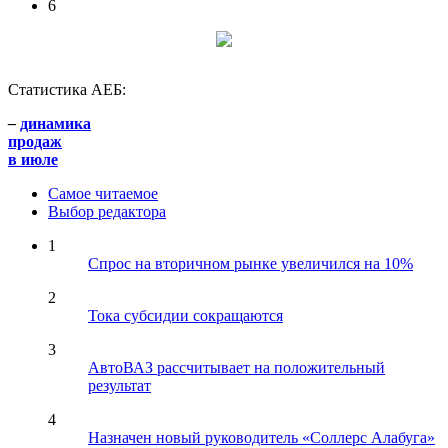
6
Статистика АЕБ:
–
динамика
продаж
в июле
Самое читаемое
Выбор редактора
1
Спрос на вторичном рынке увеличился на 10%
2
Тока субсидии сокращаются
3
АвтоВАЗ рассчитывает на положительный
результат
4
Назначен новый руководитель «Соллерс Алабуга»