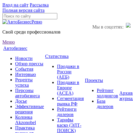
Вход на сайт
Рассылка
Полная версия сайта
Мы в соцсетях:
Свой среди профессионалов
Меню
Автобизнес
Статистика
Новости
Обзор прессы
Продажи в
События
России
Интервью
(АЕБ)
Рецепты
Проекты
Продажи в
успеха
Европе
Персоны
Рейтинг
(ACEA)
Архив
автобизнеса
холдингов
Сегментация
журна
Досье
База
рынка РФ
Эффективные
дилеров
Рейтинги
решения
дилеров
Колонка
Тарифы
Akzonobel
каско (ЭЛТ-
Практика
ПОИСК)