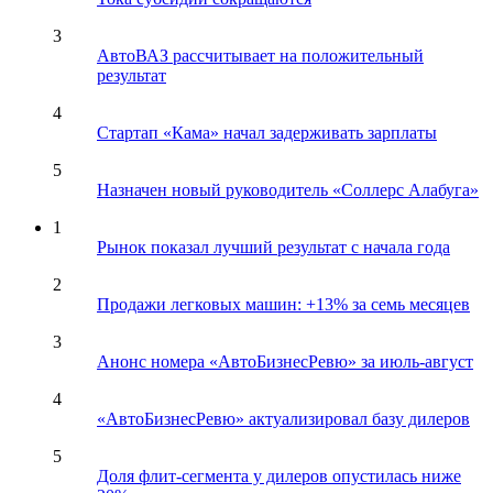
3
АвтоВАЗ рассчитывает на положительный
результат
4
Стартап «Кама» начал задерживать зарплаты
5
Назначен новый руководитель «Соллерс Алабуга»
1
Рынок показал лучший результат с начала года
2
Продажи легковых машин: +13% за семь месяцев
3
Анонс номера «АвтоБизнесРевю» за июль-август
4
«АвтоБизнесРевю» актуализировал базу дилеров
5
Доля флит-сегмента у дилеров опустилась ниже