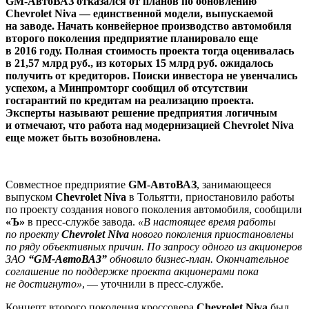
GM-АвтоВАЗ отказался от планов по обновлению
Chevrolet Niva — единственной модели, выпускаемой
на заводе. Начать конвейерное производство автомобиля
второго поколения предприятие планировало еще
в 2016 году. Полная стоимость проекта тогда оценивалась
в 21,57 млрд руб., из которых 15 млрд руб. ожидалось
получить от кредиторов. Поиски инвестора не увенчались
успехом, а Минпромторг сообщил об отсутствии
госгарантий по кредитам на реализацию проекта.
Эксперты называют решение предприятия логичным
и отмечают, что работа над модернизацией Chevrolet Niva
еще может быть возобновлена.
Совместное предприятие
GM-АвтоВАЗ
, занимающееся
выпуском
Chevrolet Niva
в Тольятти, приостановило работы
по проекту создания нового поколения автомобиля, сообщили
«Ъ»
в пресс-службе завода.
«В настоящее время работы
по проекту
Chevrolet Niva
нового поколения приостановлены
по ряду объективных причин. По запросу одного из акционеров
ЗАО
“GM-АвтоВАЗ”
обновило бизнес-план. Окончательное
соглашение по поддержке проекта акционерами пока
не достигнуто»
, — уточнили в пресс-службе.
Концепт второго поколения кроссовера
Chevrolet Niva
был