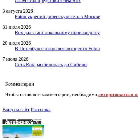
СИМ стал представителем Rox
3 августа 2026
Foton укрепил дилерскую сеть в Москве
31 июля 2026
Rox дал старт локальному производству
20 июля 2026
В Петербурге открылся автоцентр Foton
7 июля 2026
Сеть Rox расширилась до Сибири
Комментарии
Чтобы оставлять комментарии, необходимо
авторизоваться н
Вход на сайт
Рассылка