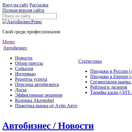
Вход на сайт
Рассылка
Полная версия сайта
Свой среди профессионалов
Меню
Автобизнес
Новости
Статистика
Обзор прессы
События
Продажи в России (
Интервью
Продажи в Европе 
Рецепты успеха
Сегментация рынка
Персоны автобизнеса
Рейтинги дилеров
Досье
Тарифы каско (ЭЛ
Эффективные решения
Колонка Akzonobel
Практика рынка от Аvito Авто
Автобизнес / Новости