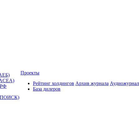
Проекты
АЕБ)
(ACEA)
Рейтинг холдингов
Архив журнала
Аудиожурнал
 РФ
База дилеров
Т-ПОИСК)