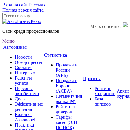
Вход на сайт
Рассылка
Полная версия сайта
Мы в соцсетях:
Свой среди профессионалов
Меню
Автобизнес
Статистика
Новости
Обзор прессы
Продажи в
События
России
Интервью
(АЕБ)
Рецепты
Проекты
Продажи в
успеха
Европе
Персоны
Рейтинг
(ACEA)
Архив
автобизнеса
холдингов
Сегментация
журна
Досье
База
рынка РФ
Эффективные
дилеров
Рейтинги
решения
дилеров
Колонка
Тарифы
Akzonobel
каско (ЭЛТ-
Практика
ПОИСК)