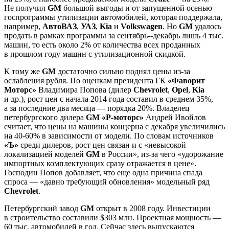
Не получил
GM
большой выгоды и от запущенной осенью
госпрограммы утилизации автомобилей, которая поддержала,
например,
АвтоВАЗ
,
УАЗ
,
Kia
и
Volkswagen
. Но
GM
удалось
продать в рамках программы за сентябрь--декабрь лишь 4 тыс.
машин, то есть около 2% от количества всех проданных
в прошлом году машин с утилизационной скидкой.
К тому же
GM
достаточно сильно поднял цены из-за
ослабления рубля. По оценкам президента ГК
«Фаворит
Моторс»
Владимира Попова (дилер
Chevrolet
,
Opel
,
Kia
и др.), рост цен с начала 2014 года составил в среднем 35%,
а за последние два месяца — порядка 20%. Владелец
петербургского дилера
GM «Р-моторс»
Андрей Ивойлов
считает, что цены на машины концерна с декабря увеличились
на 40-60% в зависимости от модели. По словам источников
«Ъ»
среди дилеров, рост цен связан и с «невысокой
локализацией моделей
GM
в России», из-за чего «удорожание
импортных комплектующих сразу отражается в цене».
Господин Попов добавляет, что еще одна причина спада
спроса — «давно требующий обновления» модельный ряд
Chevrolet
.
Петербургский завод
GM
открыт в 2008 году. Инвестиции
в строительство составили $303 млн. Проектная мощность —
60 тыс. автомобилей в год. Сейчас здесь выпускаются