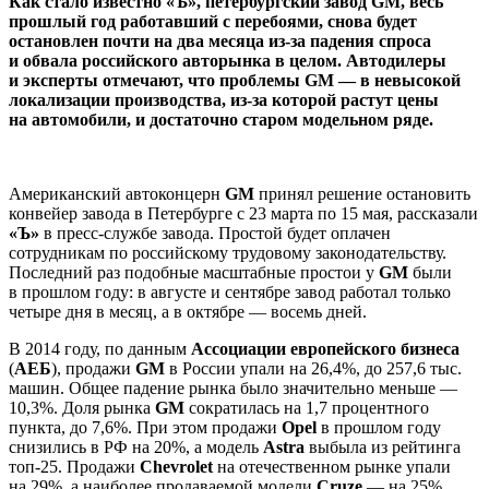
Как стало известно «Ъ», петербургский завод GM, весь
прошлый год работавший с перебоями, снова будет
остановлен почти на два месяца из-за падения спроса
и обвала российского авторынка в целом. Автодилеры
и эксперты отмечают, что проблемы GM — в невысокой
локализации производства, из-за которой растут цены
на автомобили, и достаточно старом модельном ряде.
Американский автоконцерн
GM
принял решение остановить
конвейер завода в Петербурге с 23 марта по 15 мая, рассказали
«Ъ»
в пресс-службе завода. Простой будет оплачен
сотрудникам по российскому трудовому законодательству.
Последний раз подобные масштабные простои у
GM
были
в прошлом году: в августе и сентябре завод работал только
четыре дня в месяц, а в октябре — восемь дней.
В 2014 году, по данным
Ассоциации европейского бизнеса
(
АЕБ
), продажи
GM
в России упали на 26,4%, до 257,6 тыс.
машин. Общее падение рынка было значительно меньше —
10,3%. Доля рынка
GM
сократилась на 1,7 процентного
пункта, до 7,6%. При этом продажи
Opel
в прошлом году
снизились в РФ на 20%, а модель
Astra
выбыла из рейтинга
топ-25. Продажи
Chevrolet
на отечественном рынке упали
на 29%, а наиболее продаваемой модели
Cruze
— на 25%.