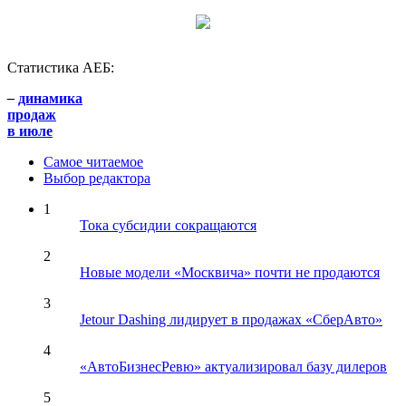
Статистика АЕБ:
–
динамика
продаж
в июле
Самое читаемое
Выбор редактора
1
Тока субсидии сокращаются
2
Новые модели «Москвича» почти не продаются
3
Jetour Dashing лидирует в продажах «СберАвто»
4
«АвтоБизнесРевю» актуализировал базу дилеров
5