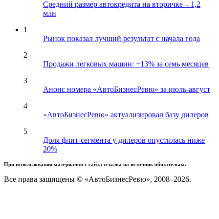
Средний размер автокредита на вторичке – 1,2
млн
1
Рынок показал лучший результат с начала года
2
Продажи легковых машин: +13% за семь месяцев
3
Анонс номера «АвтоБизнесРевю» за июль-август
4
«АвтоБизнесРевю» актуализировал базу дилеров
5
Доля флит-сегмента у дилеров опустилась ниже
20%
При использовании материалов с сайта ссылка на источник обязательна.
Все права защищены © «АвтоБизнесРевю», 2008–2026.