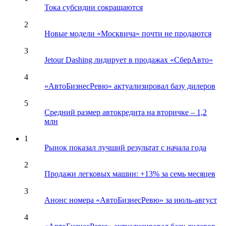
Тока субсидии сокращаются
2
Новые модели «Москвича» почти не продаются
3
Jetour Dashing лидирует в продажах «СберАвто»
4
«АвтоБизнесРевю» актуализировал базу дилеров
5
Средний размер автокредита на вторичке – 1,2
млн
1
Рынок показал лучший результат с начала года
2
Продажи легковых машин: +13% за семь месяцев
3
Анонс номера «АвтоБизнесРевю» за июль-август
4