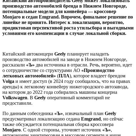
Китайский автопроизводитель Geely может локализовать
производство автомобилей бренда в Нижнем Новгороде,
потенциальные модели для конвейера — кроссовер
Monjaro и седан Emgrand. Впрочем, финальное решение по
линейке не принято. Интерес к локализации, вероятно,
продиктован перспективой роста утильсбора и выгодными
условиями его компенсации в случае локальной сборки.
Китайский автоконцерн
Geely
планирует наладить
производство автомобилей на заводе в Нижнем Новгороде,
рассказали
«Ъ»
два источника в отрасли. Речь, вероятно, идет
о сотрудничестве со структурами АО
«Производство
легковых автомобилей»
(
ПЛА
), которое владеет брендом
Volga
и имеет доступ (в 2024 году сообщалось, что на правах
аренды) к легковому конвейеру нижегородского автозавода,
на котором до 2022 года собирались машины концерна
Volkswagen
. В
Geely
оперативный комментарий не
предоставили.
По данным собеседника
«Ъ»
, изначальный план
Geely
предусматривал локализацию седана
Emgrand
, но сейчас
также обсуждается потенциальная сборка кроссовера
Monjaro
. С одной стороны, уточняет источник
«Ъ»
,
автоконцерн заинтересован в массовом сегменте и нише