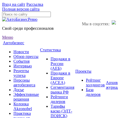
Вход на сайт
Рассылка
Полная версия сайта
Мы в соцсетях:
Свой среди профессионалов
Меню
Автобизнес
Статистика
Новости
Обзор прессы
Продажи в
События
России
Интервью
(АЕБ)
Рецепты
Проекты
Продажи в
успеха
Европе
Персоны
Рейтинг
(ACEA)
Архив
автобизнеса
холдингов
Сегментация
журна
Досье
База
рынка РФ
Эффективные
дилеров
Рейтинги
решения
дилеров
Колонка
Тарифы
Akzonobel
каско (ЭЛТ-
Практика
ПОИСК)