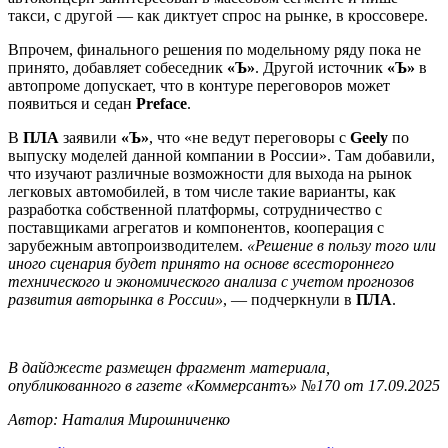
такси, с другой — как диктует спрос на рынке, в кроссовере.
Впрочем, финального решения по модельному ряду пока не
принято, добавляет собеседник
«Ъ»
. Другой источник
«Ъ»
в
автопроме допускает, что в контуре переговоров может
появиться и седан
Preface
.
В
ПЛА
заявили
«Ъ»
, что «не ведут переговоры с
Geely
по
выпуску моделей данной компании в России». Там добавили,
что изучают различные возможности для выхода на рынок
легковых автомобилей, в том числе такие варианты, как
разработка собственной платформы, сотрудничество с
поставщиками агрегатов и компонентов, кооперация с
зарубежным автопроизводителем.
«Решение в пользу того или
иного сценария будет принято на основе всестороннего
технического и экономического анализа с учетом прогнозов
развития авторынка в России»
, — подчеркнули в
ПЛА
.
В дайджесте размещен фрагмент материала,
опубликованного в газете «Коммерсантъ» №170 от 17.09.2025
Автор: Наталия Мирошниченко