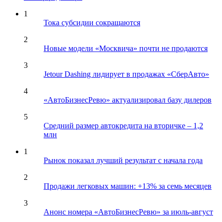
1
Тока субсидии сокращаются
2
Новые модели «Москвича» почти не продаются
3
Jetour Dashing лидирует в продажах «СберАвто»
4
«АвтоБизнесРевю» актуализировал базу дилеров
5
Средний размер автокредита на вторичке – 1,2
млн
1
Рынок показал лучший результат с начала года
2
Продажи легковых машин: +13% за семь месяцев
3
Анонс номера «АвтоБизнесРевю» за июль-август