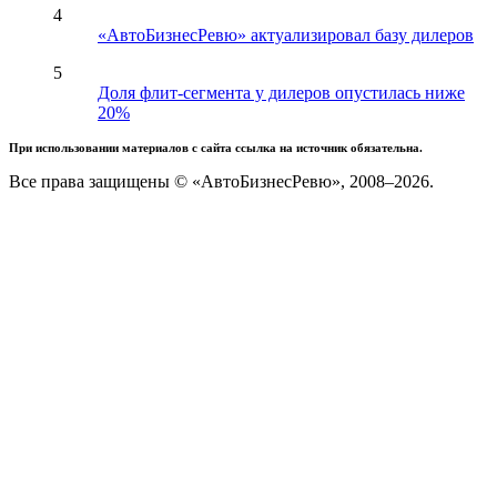
4
«АвтоБизнесРевю» актуализировал базу дилеров
5
Доля флит-сегмента у дилеров опустилась ниже
20%
При использовании материалов с сайта ссылка на источник обязательна.
Все права защищены © «АвтоБизнесРевю», 2008–2026.