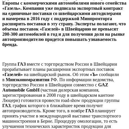
Европы с коммерческими автомобилями нового семейства
«Газель». Компания уже подписала экспортный контракт
на единичные поставки со швейцарскими автодилерами
и намерена в 2016 году с поддержкой Минпромторга
расширить поставки в эту страну. Эксперты полагают, что
объемы поставок «Газелей» в Швейцарию не превысят
200-300 автомобилей в год и для получения доли на рынке
автопроизводителю придется повышать узнаваемость
бренда.
Группа
ГАЗ
вместе с торгпредством России в Швейцарии
прорабатывает планы расширения экспортных поставок
«Газелей»
на швейцарский рынок. Об этом
«Ъ»
сообщили
в
Минэкономразвития
РФ. По информации ведомства,
торгпредство России в Швейцарии совместно с
GAZ
Automobile GmbH
(частная дилерская компания,
зарегистрированная в 2008 году в швейцарском кантоне
Люцерн) готовится провести road-show продукции группы
ГАЗ
, график которого в ближайшее время получит
автопроизводитель. Кроме того, в ноябре
ГАЗ
планирует
принять участие в международной выставке транспортного
машиностроения в Берне. Процедуру омологации, то есть
улучшения технических характеристик продукции для