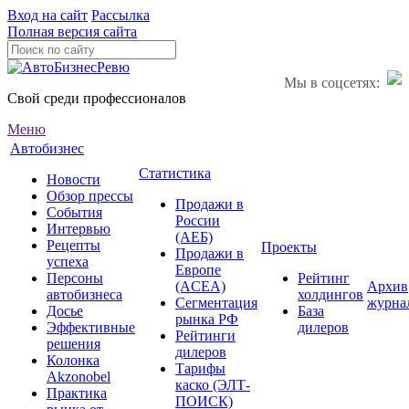
Вход на сайт
Рассылка
Полная версия сайта
Мы в соцсетях:
Свой среди профессионалов
Меню
Автобизнес
Статистика
Новости
Обзор прессы
Продажи в
События
России
Интервью
(АЕБ)
Рецепты
Проекты
Продажи в
успеха
Европе
Персоны
Рейтинг
(ACEA)
Архив
автобизнеса
холдингов
Сегментация
журна
Досье
База
рынка РФ
Эффективные
дилеров
Рейтинги
решения
дилеров
Колонка
Тарифы
Akzonobel
каско (ЭЛТ-
Практика
ПОИСК)