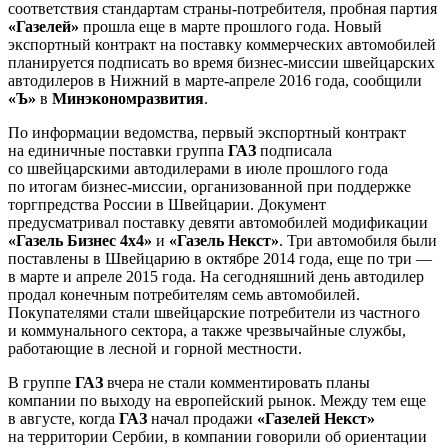
соответствия стандартам страны-потребителя, пробная партия
«Газелей»
прошла еще в марте прошлого года. Новый
экспортный контракт на поставку коммерческих автомобилей
планируется подписать во время бизнес-миссии швейцарских
автодилеров в Нижний в марте-апреле 2016 года, сообщили
«Ъ»
в
Минэкономразвития
.
По информации ведомства, первый экспортный контракт
на единичные поставки группа
ГАЗ
подписала
со швейцарскими автодилерами в июле прошлого года
по итогам бизнес-миссии, организованной при поддержке
торгпредства России в Швейцарии. Документ
предусматривал поставку девяти автомобилей модификации
«Газель Бизнес 4x4»
и
«Газель Некст»
. Три автомобиля были
поставлены в Швейцарию в октябре 2014 года, еще по три —
в марте и апреле 2015 года. На сегодняшний день автодилер
продал конечным потребителям семь автомобилей.
Покупателями стали швейцарские потребители из частного
и коммунального сектора, а также чрезвычайные службы,
работающие в лесной и горной местности.
В группе
ГАЗ
вчера не стали комментировать планы
компании по выходу на европейский рынок. Между тем еще
в августе, когда
ГАЗ
начал продажи
«Газелей Некст»
на территории Сербии, в компании говорили об ориентации