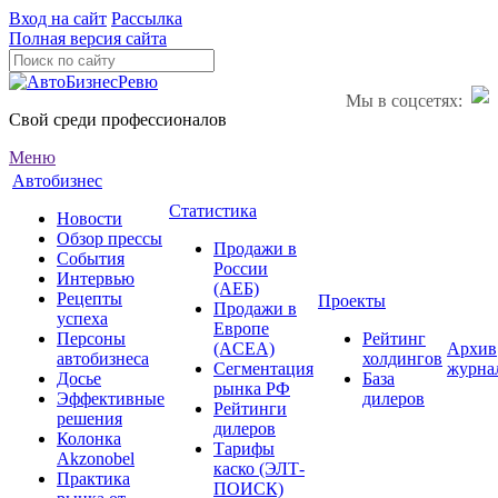
Вход на сайт
Рассылка
Полная версия сайта
Мы в соцсетях:
Свой среди профессионалов
Меню
Автобизнес
Статистика
Новости
Обзор прессы
Продажи в
События
России
Интервью
(АЕБ)
Рецепты
Проекты
Продажи в
успеха
Европе
Персоны
Рейтинг
(ACEA)
Архив
автобизнеса
холдингов
Сегментация
журна
Досье
База
рынка РФ
Эффективные
дилеров
Рейтинги
решения
дилеров
Колонка
Тарифы
Akzonobel
каско (ЭЛТ-
Практика
ПОИСК)