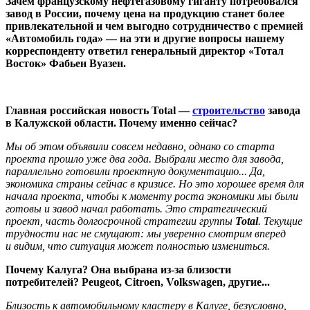
Зачем французскому нефтегазовому гиганту потребовался
завод в России, почему цена на продукцию станет более
привлекательной и чем выгодно сотрудничество с премией
«Автомобиль года» — на эти и другие вопросы нашему
корреспонденту ответил генеральный директор «Тотал
Восток» Фабьен Вуазен.
Главная российская новость Total —
строительство
завода
в Калужской области. Почему именно сейчас?
Мы об этом объявили совсем недавно, однако со старта
проекта прошло уже два года. Выбрали место для завода,
параллельно готовили проектную документацию... Да,
экономика страны сейчас в кризисе. Но это хорошее время для
начала проекта, чтобы к моменту роста экономики мы были
готовы и завод начал работать. Это стратегический
проект, часть долгосрочной стратегии группы
Total
. Текущие
трудности нас не смущают: мы уверенно смотрим вперед
и видим, что ситуация может полностью измениться.
Почему Калуга? Она выбрана из-за близости
потребителей? Peugeot, Citroen, Volkswagen, другие...
Близость к автомобильному кластеру в Калуге, безусловно,