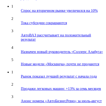
1
Спрос на вторичном рынке увеличился на 10%
2
Тока субсидии сокращаются
3
АвтоВАЗ рассчитывает на положительный
результат
4
Назначен новый руководитель «Соллерс Алабуга»
5
Новые модели «Москвича» почти не продаются
1
Рынок показал лучший результат с начала года
2
Продажи легковых машин: +13% за семь месяцев
3
Анонс номера «АвтоБизнесРевю» за июль-август