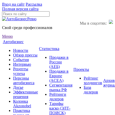
Вход на сайт
Рассылка
Полная версия сайта
Мы в соцсетях:
Свой среди профессионалов
Меню
Автобизнес
Статистика
Новости
Обзор прессы
Продажи в
События
России
Интервью
(АЕБ)
Рецепты
Проекты
Продажи в
успеха
Европе
Персоны
Рейтинг
(ACEA)
Архив
автобизнеса
холдингов
Сегментация
журна
Досье
База
рынка РФ
Эффективные
дилеров
Рейтинги
решения
дилеров
Колонка
Тарифы
Akzonobel
каско (ЭЛТ-
Практика
ПОИСК)