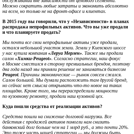
обслуживании вне зависимости от ценового сегмента.
Можно сократить любые затраты и экономить абсолютно
на всем, но только не на фронт-офисе и клиентах.
В 2015 году вы говорили, что у «Независимости» в планах
распродажа непрофильных активов. Что вы уже продали
и что планируете продать?
Мы почти все свои непрофильные активы уже продали,
остался небольшой участок земли. Земли у Киевского шоссе
у нас купила компания
«Леруа Мерлен»
. Также мы продали
салон
«Химки-Peugeot»
. Согласно стратегии, наш фокус
в Москве сместился в сторону премиальных брендов, поэтому
два года назад мы приняли решение не заниматься бизнесом
Peugeot
. Причины экономические — рынок совсем сжался.
Салон большой. Мы думали расположить там другой бренд,
но сейчас нет смысла открывать что-то новое на таких
площадях. Кроме того, мы перераспределили мощности
по кузовному ремонту, продали наш кузовной цех.
Куда пошли средства от реализации активов?
Средства пошли на снижение долговой нагрузки. Все
действия с продажей активов помогли нам снизить
банковский долг больше чем на 1 млрд руб., а это почти 20%.
Это тоже часть нашей стратегии — мы должны быть