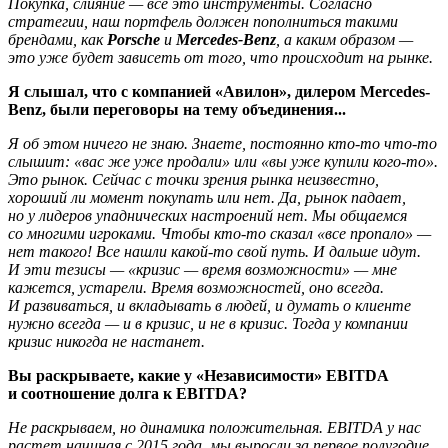
Покупка, слияние — все это инструменты. Согласно
стратегии, наш портфель должен пополниться такими
брендами, как
Porsche
и
Mercedes-Benz
, а каким образом —
это уже будет зависеть от того, что происходит на рынке.
Я слышал, что с компанией «Авилон», дилером Mercedes-
Benz, были переговоры на тему объединения...
Я об этом ничего не знаю. Знаете, постоянно кто-то что-то
слышит: «вас же уже продали» или «вы уже купили кого-то».
Это рынок. Сейчас с точки зрения рынка неизвестно,
хороший ли момент покупать или нет. Да, рынок падает,
но у лидеров упаднических настроений нет. Мы общаемся
со многими игроками. Чтобы кто-то сказал «все пропало» —
нет такого! Все нашли какой-то свой путь. И дальше идут.
И эти тезисы — «кризис — время возможности» — мне
кажется, устарели. Время возможностей, оно всегда.
И развиваться, и вкладывать в людей, и думать о клиенте
нужно всегда — и в кризис, и не в кризис. Тогда у компании
кризис никогда не настанет.
Вы раскрываете, какие у «Независимости» EBITDA
и соотношение долга к EBITDA?
Не раскрываем, но динамика положительная. EBITDA у нас
растет начиная с 2015 года, мы выросли за первое полугодие