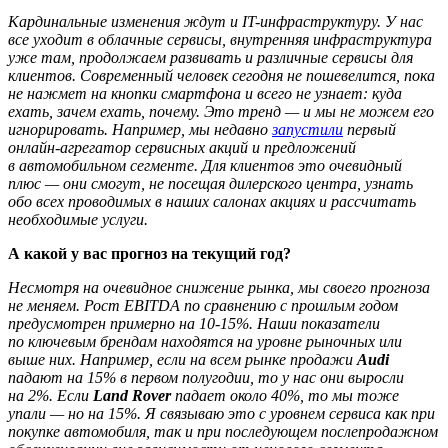
Кардинальные изменения ждут и IT-инфраструктуру. У нас
все уходит в облачные сервисы, внутренняя инфраструктура
уже там, продолжаем развивать и различные сервисы для
клиентов. Современный человек сегодня не пошевелится, пока
не нажмет на кнопки смартфона и всего не узнает: куда
ехать, зачем ехать, почему. Это тренд — и мы не можем его
игнорировать. Например, мы недавно
запустили
первый
онлайн-агрегатор сервисных акций и предложений
в автомобильном сегменте. Для клиентов это очевидный
плюс — они смогут, не посещая дилерского центра, узнать
обо всех проводимых в наших салонах акциях и рассчитать
необходимые услуги.
А какой у вас прогноз на текущий год?
Несмотря на очевидное снижение рынка, мы своего прогноза
не меняем. Рост EBITDA по сравнению с прошлым годом
предусмотрен примерно на 10-15%. Наши показатели
по ключевым брендам находятся на уровне рыночных или
выше них. Например, если на всем рынке продажи
Audi
падают на 15% в первом полугодии, то у нас они выросли
на 2%. Если
Land Rover
падает около 40%, то мы тоже
упали — но на 15%. Я связываю это с уровнем сервиса как при
покупке автомобиля, так и при последующем послепродажном