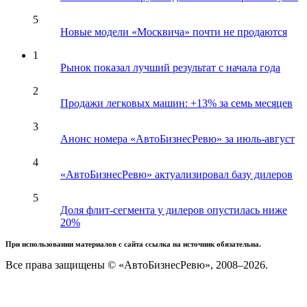
5
Новые модели «Москвича» почти не продаются
1
Рынок показал лучший результат с начала года
2
Продажи легковых машин: +13% за семь месяцев
3
Анонс номера «АвтоБизнесРевю» за июль-август
4
«АвтоБизнесРевю» актуализировал базу дилеров
5
Доля флит-сегмента у дилеров опустилась ниже
20%
При использовании материалов с сайта ссылка на источник обязательна.
Все права защищены © «АвтоБизнесРевю», 2008–2026.