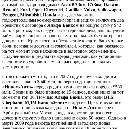
автомобилей, производимых
АвтоВАЗом
,
ГАЗом
,
Daewoo
,
Renault
,
Ford
,
Opel
,
Chevrolet
,
Cadillac
,
Volvo
,
Volkswagen
,
Peugeot
,
Mitsubishi
,
Honda
и др., дал указание
подконтрольным коммерческим организациям заключить два
кредитных договора с
Альфа-Банком
на общую сумму $42
млн. При этом, как следует из материалов дела, для получения
займа фирмы использовали пакет подложных бухгалтерских
документов. Кроме того, в обеспечение кредита банку также
были переданы десятки автомобилей, которые, как оказалось,
на тот момент уже находились в залоговом обременении.
Полученными в результате аферы деньгами, как установили
следствие и суд, обвиняемый «распорядился по своему
усмотрению».
Стоит также отметить, что в 2007 году выручка холдинга
составляла около $940 млн, но через год задолженность
«Инком-Авто»
перед кредиторами составляла порядка $580
млн. Среди них было примерно 15 банков, входивших на тот
момент в топ-30. Помимо
Альфа-Банка
, это были
ВТБ
,
Сбербанк
,
МДМ Банк
,
«Зенит»
и другие. Практически все
они попытались взыскать долги с
«Инком-Авто»
через
Арбитражный суд Москвы, куда в адрес холдинга и его
дочерних структур было направлено около 50 исков. Однако в
марте 2009 года некогда крупнейший автодилер подал
заявление о признании себя банкротом и 18 июня того же