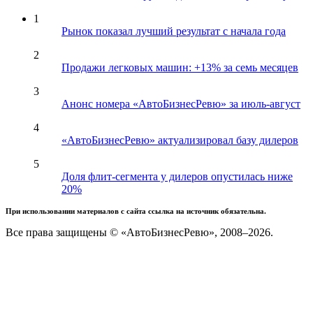
1
Рынок показал лучший результат с начала года
2
Продажи легковых машин: +13% за семь месяцев
3
Анонс номера «АвтоБизнесРевю» за июль-август
4
«АвтоБизнесРевю» актуализировал базу дилеров
5
Доля флит-сегмента у дилеров опустилась ниже
20%
При использовании материалов с сайта ссылка на источник обязательна.
Все права защищены © «АвтоБизнесРевю», 2008–2026.