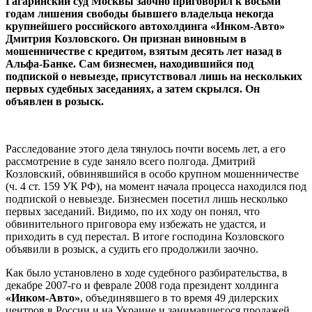
Гагаринский суд Москвы заочно приговорил к восьми
годам лишения свободы бывшего владельца некогда
крупнейшего российского автохолдинга «Инком-Авто»
Дмитрия Козловского. Он признан виновным в
мошенничестве с кредитом, взятым десять лет назад в
Альфа-Банке. Сам бизнесмен, находившийся под
подпиской о невыезде, присутствовал лишь на нескольких
первых судебных заседаниях, а затем скрылся. Он
объявлен в розыск.
Расследование этого дела тянулось почти восемь лет, а его
рассмотрение в суде заняло всего полгода. Дмитрий
Козловский, обвинявшийся в особо крупном мошенничестве
(ч. 4 ст. 159 УК РФ), на момент начала процесса находился под
подпиской о невыезде. Бизнесмен посетил лишь несколько
первых заседаний. Видимо, по их ходу он понял, что
обвинительного приговора ему избежать не удастся, и
приходить в суд перестал. В итоге господина Козловского
объявили в розыск, а судить его продолжили заочно.
Как было установлено в ходе судебного разбирательства, в
декабре 2007-го и феврале 2008 года президент холдинга
«Инком-Авто»
, объединявшего в то время 49 дилерских
центров в России и на Украине и занимавшегося продажей