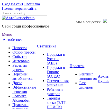
Вход на сайт
Рассылка
Полная версия сайта
Мы в соцсетях:
Свой среди профессионалов
Меню
Автобизнес
Статистика
Новости
Обзор прессы
Продажи в
События
России
Интервью
(АЕБ)
Рецепты
Проекты
Продажи в
успеха
Европе
Персоны
Рейтинг
(ACEA)
Архив
автобизнеса
холдингов
Сегментация
журна
Досье
База
рынка РФ
Эффективные
дилеров
Рейтинги
решения
дилеров
Колонка
Тарифы
Akzonobel
каско (ЭЛТ-
Практика
ПОИСК)