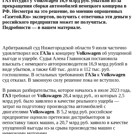
ГАЗ отсудил у Volkswagen 16,9 млрд руб. убытков из-за
прекращения сборки автомобилей немецкого концерна в
РФ. Несмотря на это решение, по мнению опрошенных
«Газетой.Ru» экспертов, получить с ответчика эти деньги у
российского предприятия может не получиться.
Подробности — в нашем материале.
Арбитражный суд Нижегородской области 9 июля частично
удовлетворил иск
ГАЗа
к концерну
Volkswagen
об упущенной
выгоде и ущербе. Судья Алена Главинская постановила
взыскать с немецкого автопроизводителя 16,9 млрд рублей в
виде убытков, а также €40 тыс. долга и 112 тыс. руб.
госпошлины. В остальных требованиях
ГАЗа
к
Volkswagen
суд отказал. В законную силу решение пока не вступило.
В рамках разбирательства, которое началось в июле 2023 года,
ГАЗ
требовал от
Volkswagen
28,4 млрд руб., из которых 2,5
млрд руб. было заявлено в качестве реального ущерба —
затрат на подготовку производства автомобилей с
двигателями
Volkswagen
. В 5,2 млрд руб. российское
предприятие оценило претензии дистрибьюторов за
непоставку таких машин, а 20,7 млрд руб. заявило в качестве
упущенной выгоды из-за срыва производства машин с
немецкими моторами.