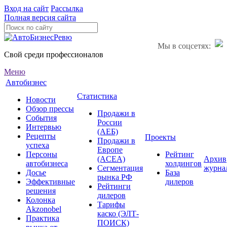
Вход на сайт
Рассылка
Полная версия сайта
Мы в соцсетях:
Свой среди профессионалов
Меню
Автобизнес
Статистика
Новости
Обзор прессы
Продажи в
События
России
Интервью
(АЕБ)
Рецепты
Проекты
Продажи в
успеха
Европе
Персоны
Рейтинг
(ACEA)
Архив
автобизнеса
холдингов
Сегментация
журна
Досье
База
рынка РФ
Эффективные
дилеров
Рейтинги
решения
дилеров
Колонка
Тарифы
Akzonobel
каско (ЭЛТ-
Практика
ПОИСК)