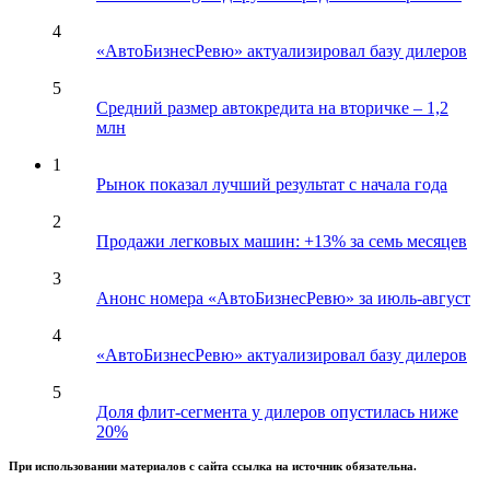
4
«АвтоБизнесРевю» актуализировал базу дилеров
5
Средний размер автокредита на вторичке – 1,2
млн
1
Рынок показал лучший результат с начала года
2
Продажи легковых машин: +13% за семь месяцев
3
Анонс номера «АвтоБизнесРевю» за июль-август
4
«АвтоБизнесРевю» актуализировал базу дилеров
5
Доля флит-сегмента у дилеров опустилась ниже
20%
При использовании материалов с сайта ссылка на источник обязательна.