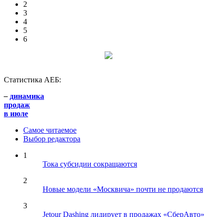
2
3
4
5
6
Статистика АЕБ:
–
динамика
продаж
в июле
Самое читаемое
Выбор редактора
1
Тока субсидии сокращаются
2
Новые модели «Москвича» почти не продаются
3
Jetour Dashing лидирует в продажах «СберАвто»