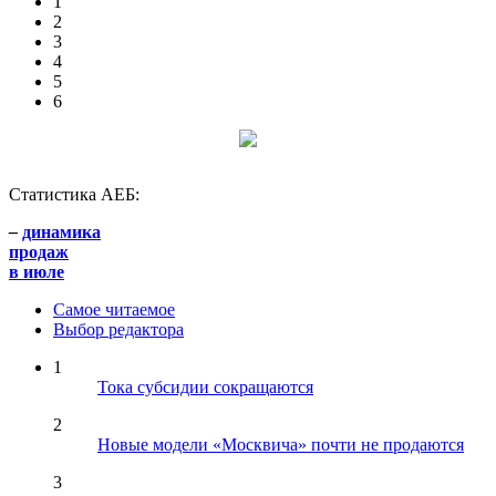
1
2
3
4
5
6
Статистика АЕБ:
–
динамика
продаж
в июле
Самое читаемое
Выбор редактора
1
Тока субсидии сокращаются
2
Новые модели «Москвича» почти не продаются
3