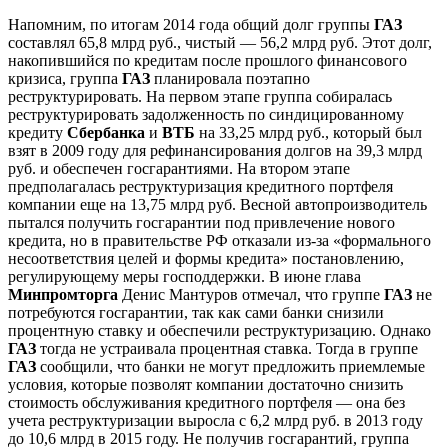
Напомним, по итогам 2014 года общий долг группы
ГАЗ
составлял 65,8 млрд руб., чистый — 56,2 млрд руб. Этот долг,
накопившийся по кредитам после прошлого финансового
кризиса, группа
ГАЗ
планировала поэтапно
реструктурировать. На первом этапе группа собиралась
реструктурировать задолженность по синдицированному
кредиту
Сбербанка
и
ВТБ
на 33,25 млрд руб., который был
взят в 2009 году для рефинансирования долгов на 39,3 млрд
руб. и обеспечен госгарантиями. На втором этапе
предполагалась реструктуризация кредитного портфеля
компании еще на 13,75 млрд руб. Весной автопроизводитель
пытался получить госгарантии под привлечение нового
кредита, но в правительстве РФ отказали из-за «формального
несоответствия целей и формы кредита» постановлению,
регулирующему меры господдержки. В июне глава
Минпромторга
Денис Мантуров отмечал, что группе
ГАЗ
не
потребуются госгарантии, так как сами банки снизили
процентную ставку и обеспечили реструктуризацию. Однако
ГАЗ
тогда не устраивала процентная ставка. Тогда в группе
ГАЗ
сообщили, что банки не могут предложить приемлемые
условия, которые позволят компании достаточно снизить
стоимость обслуживания кредитного портфеля — она без
учета реструктуризации выросла с 6,2 млрд руб. в 2013 году
до 10,6 млрд в 2015 году. Не получив госгарантий, группа