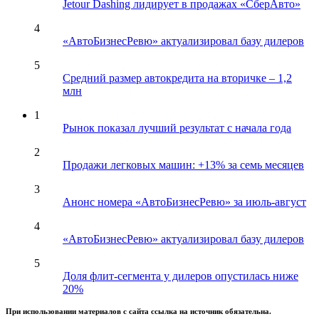
Jetour Dashing лидирует в продажах «СберАвто»
4
«АвтоБизнесРевю» актуализировал базу дилеров
5
Средний размер автокредита на вторичке – 1,2
млн
1
Рынок показал лучший результат с начала года
2
Продажи легковых машин: +13% за семь месяцев
3
Анонс номера «АвтоБизнесРевю» за июль-август
4
«АвтоБизнесРевю» актуализировал базу дилеров
5
Доля флит-сегмента у дилеров опустилась ниже
20%
При использовании материалов с сайта ссылка на источник обязательна.