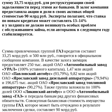
сумму 33,75 млрд руб. для реструктуризации своей
задолженности перед этими же банками. В залог компания
предоставила акции и доли в своих активах общей
стоимостью 90 млрд руб. Эксперты полагают, что ставка
по новым кредитам может составлять 13–14%
и у холдинга не должно возникнуть особых проблем
с обслуживанием займа, если авторынок в следующем году
стабилизируется.
Сумма привлеченных группой
ГАЗ
кредитов составит
33,25 млрд руб. и 500 млн руб., говорится в официальном
сообщении компании. В качестве залога заемщик
предоставляет 250 тыс. акций ОАО
«Автомобильный завод
«УРАЛ»
(100% уставного капитала), 1,47 млн акций
ОАО
«Павловский автобус»
(93,79%), 9,82 млн акций
ОАО
«Ярославский завод дизельной аппаратуры»
(79,94%)
и 196,675 тыс. акций ОАО
«Ярославский завод топливной
аппаратуры»
(90,27%). Также группа заложила по 100%
долей ООО
«Ликинский автобус»
и ООО
«Автомобильный
завод «ГАЗ»
и передала банкам ряд других финансовых
обязательств. Совокупная балансовая стоимость имущества
группы
ГАЗ
, которое может быть отчуждено в результате
заключения сделки, составляет 90 млрд руб.