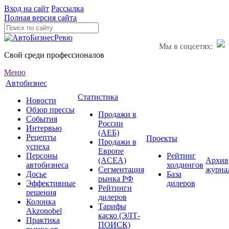
Вход на сайт
Рассылка
Полная версия сайта
Мы в соцсетях:
Свой среди профессионалов
Меню
Автобизнес
Статистика
Новости
Обзор прессы
Продажи в
События
России
Интервью
(АЕБ)
Рецепты
Проекты
Продажи в
успеха
Европе
Персоны
Рейтинг
(ACEA)
Архив
автобизнеса
холдингов
Сегментация
журна
Досье
База
рынка РФ
Эффективные
дилеров
Рейтинги
решения
дилеров
Колонка
Тарифы
Akzonobel
каско (ЭЛТ-
Практика
ПОИСК)