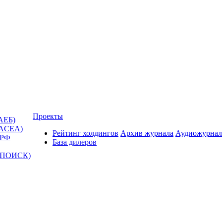
Проекты
АЕБ)
(ACEA)
Рейтинг холдингов
Архив журнала
Аудиожурнал
 РФ
База дилеров
Т-ПОИСК)