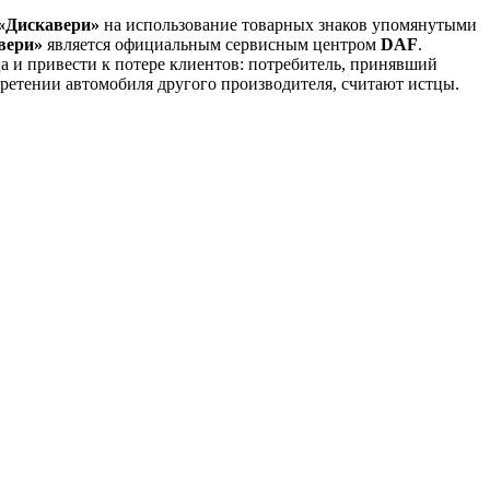
«Дискавери»
на использование товарных знаков упомянутыми
вери»
является официальным сервисным центром
DAF
.
ца и привести к потере клиентов: потребитель, принявший
бретении автомобиля другого производителя, считают истцы.