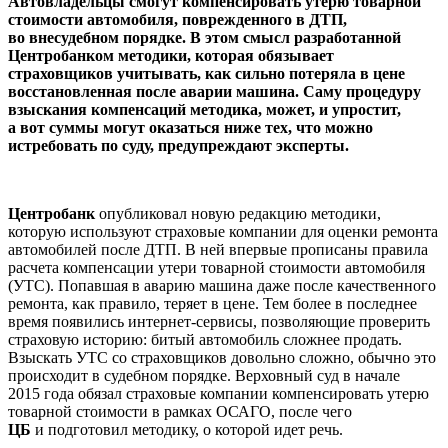
Автовладельцы смогут компенсировать утерю товарной
стоимости автомобиля, поврежденного в ДТП,
во внесудебном порядке. В этом смысл разработанной
Центробанком методики, которая обязывает
страховщиков учитывать, как сильно потеряла в цене
восстановленная после аварии машина. Саму процедуру
взыскания компенсаций методика, может, и упростит,
а вот суммы могут оказаться ниже тех, что можно
истребовать по суду, предупреждают эксперты.
Центробанк
опубликовал новую редакцию методики,
которую используют страховые компании для оценки ремонта
автомобилей после ДТП. В ней впервые прописаны правила
расчета компенсации утери товарной стоимости автомобиля
(УТС). Попавшая в аварию машина даже после качественного
ремонта, как правило, теряет в цене. Тем более в последнее
время появились интернет-сервисы, позволяющие проверить
страховую историю: битый автомобиль сложнее продать.
Взыскать УТС со страховщиков довольно сложно, обычно это
происходит в судебном порядке. Верховный суд в начале
2015 года обязал страховые компании компенсировать утерю
товарной стоимости в рамках ОСАГО, после чего
ЦБ
и подготовил методику, о которой идет речь.