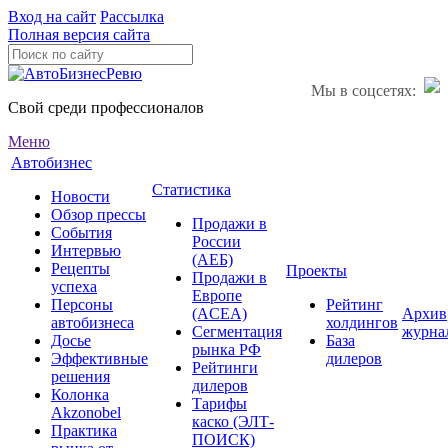
Вход на сайт
Рассылка
Полная версия сайта
Мы в соцсетях:
Свой среди профессионалов
Меню
Автобизнес
Статистика
Новости
Обзор прессы
Продажи в
События
России
Интервью
(АЕБ)
Рецепты
Проекты
Продажи в
успеха
Европе
Персоны
Рейтинг
(ACEA)
Архив
автобизнеса
холдингов
Сегментация
журна
Досье
База
рынка РФ
Эффективные
дилеров
Рейтинги
решения
дилеров
Колонка
Тарифы
Akzonobel
каско (ЭЛТ-
Практика
ПОИСК)