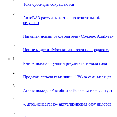
Тока субсидии сокращаются
3
АвтоВАЗ рассчитывает на положительный
результат
4
Назначен новый руководитель «Соллерс Алабуга»
5
Новые модели «Москвича» почти не продаются
1
Рынок показал лучший результат с начала года
2
Продажи легковых машин: +13% за семь месяцев
3
Анонс номера «АвтоБизнесРевю» за июль-август
4
«АвтоБизнесРевю» актуализировал базу дилеров
5