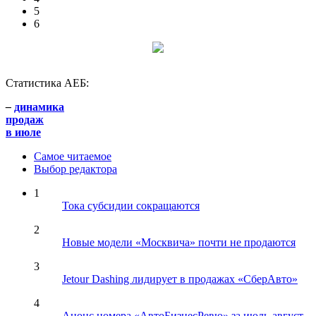
5
6
Статистика АЕБ:
–
динамика
продаж
в июле
Самое читаемое
Выбор редактора
1
Тока субсидии сокращаются
2
Новые модели «Москвича» почти не продаются
3
Jetour Dashing лидирует в продажах «СберАвто»
4
Анонс номера «АвтоБизнесРевю» за июль-август