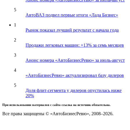
5
АвтоВАЗ подвел первые итоги «Лада Бизнес»
1
Рынок показал лучший результат с начала года
2
Продажи легковых машин: +13% за семь месяцев
3
Анонс номера «АвтоБизнесРевю» за июль-август
4
«АвтоБизнесРевю» актуализировал базу дилеров
5
Доля флит-сегмента у дилеров опустилась ниже
20%
При использовании материалов с сайта ссылка на источник обязательна.
Все права защищены © «АвтоБизнесРевю», 2008–2026.