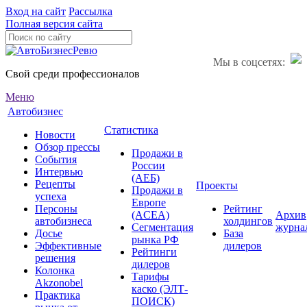
Вход на сайт
Рассылка
Полная версия сайта
Мы в соцсетях:
Свой среди профессионалов
Меню
Автобизнес
Статистика
Новости
Обзор прессы
Продажи в
События
России
Интервью
(АЕБ)
Рецепты
Проекты
Продажи в
успеха
Европе
Персоны
Рейтинг
(ACEA)
Архив
автобизнеса
холдингов
Сегментация
журна
Досье
База
рынка РФ
Эффективные
дилеров
Рейтинги
решения
дилеров
Колонка
Тарифы
Akzonobel
каско (ЭЛТ-
Практика
ПОИСК)