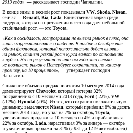
2013 года»
, — рассказывает господин Чаплыгин.
В конце зимы и весной рост показывали
VW
,
Skoda
,
Nissan
,
сейчас —
Renault
,
Kia
,
Lada
. Единственная марка среди
лидеров, которая на протяжении всего года дает небольшой
стабильный рост, — это
Toyota
.
«Как и ожидалось, госпрограмма не вывела рынок в плюс, она
лишь скорректировала его падение. В ноябре и декабре еще
одним фактором, который положительно будет влиять
на рынок, станет резкий рост курса валют по отношению
к рублю. Но на результат по итогам года это сильно
не повлияет: рынок в Петербурге сократится, по нашему
прогнозу, на 10 процентов»
, — утверждает господин
Чаплыгин.
Снижение объемов продаж по итогам 10 месяцев 2014 года
демонстрируют
Chevrolet
, который потерял 32%
по сравнению с 10 месяцами 2013 года,
Ford
(-22%),
VW
(-17%),
Hyundai
(-9%). Из тех, кто сохранил положительную
динамику, выделяются
Nissan
, который прибавил 8% за десять
месяцев 2014 года, но упал на 7% за октябрь,
Toyota
,
увеличившая продажи за 10 месяцев на 4% и прибавившая
22% за октябрь,
Lada
, нарастившая 3% за январь — октябрь
и увеличившая продажи на 31% (с 931 до 1219 автомобилей)