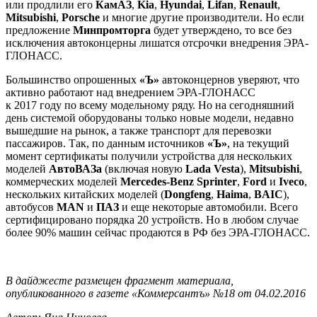
или продлили его
КамАЗ
,
Kia
,
Hyundai
,
Lifan
,
Renault
,
Mitsubishi
,
Porsche
и многие другие производители. Но если
предложение
Минпромторга
будет утверждено, то все без
исключения автоконцерны лишатся отсрочки внедрения ЭРА-
ГЛОНАСС.
Большинство опрошенных
«Ъ»
автоконцернов уверяют, что
активно работают над внедрением ЭРА-ГЛОНАСС
к 2017 году по всему модельному ряду. Но на сегодняшний
день системой оборудованы только новые модели, недавно
вышедшие на рынок, а также транспорт для перевозки
пассажиров. Так, по данным источников
«Ъ»
, на текущий
момент сертификаты получили устройства для нескольких
моделей
АвтоВАЗа
(включая новую
Lada Vesta
),
Mitsubishi
,
коммерческих моделей
Mercedes-Benz Sprinter
,
Ford
и
Iveco
,
нескольких китайских моделей (
Dongfeng
,
Haima
,
BAIC
),
автобусов
MAN
и
ПАЗ
и еще некоторые автомобили. Всего
сертифицировано порядка 20 устройств. Но в любом случае
более 90% машин сейчас продаются в РФ без ЭРА-ГЛОНАСС.
В дайджесте размещен фрагмент материала,
опубликованного в газете «Коммерсантъ» №18 от 04.02.2016