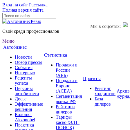
Вход на сайт
Рассылка
Полная версия сайта
Мы в соцсетях:
Свой среди профессионалов
Меню
Автобизнес
Статистика
Новости
Обзор прессы
Продажи в
События
России
Интервью
(АЕБ)
Рецепты
Проекты
Продажи в
успеха
Европе
Персоны
Рейтинг
(ACEA)
Архив
автобизнеса
холдингов
Сегментация
журна
Досье
База
рынка РФ
Эффективные
дилеров
Рейтинги
решения
дилеров
Колонка
Тарифы
Akzonobel
каско (ЭЛТ-
Практика
ПОИСК)