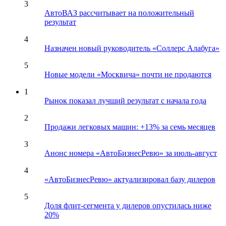
3
АвтоВАЗ рассчитывает на положительный
результат
4
Назначен новый руководитель «Соллерс Алабуга»
5
Новые модели «Москвича» почти не продаются
1
Рынок показал лучший результат с начала года
2
Продажи легковых машин: +13% за семь месяцев
3
Анонс номера «АвтоБизнесРевю» за июль-август
4
«АвтоБизнесРевю» актуализировал базу дилеров
5
Доля флит-сегмента у дилеров опустилась ниже
20%