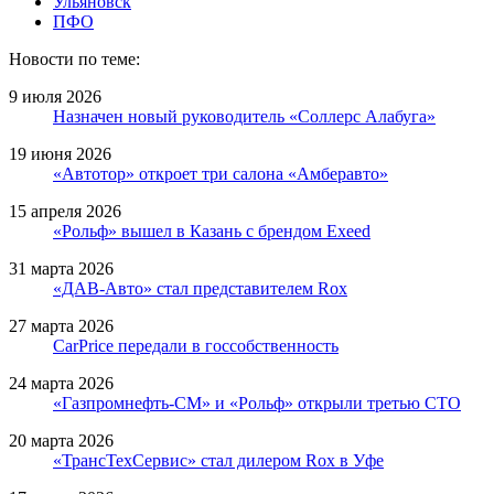
Ульяновск
ПФО
Новости по теме:
9 июля 2026
Назначен новый руководитель «Соллерс Алабуга»
19 июня 2026
«Автотор» откроет три салона «Амберавто»
15 апреля 2026
«Рольф» вышел в Казань с брендом Exeed
31 марта 2026
«ДАВ-Авто» стал представителем Rox
27 марта 2026
CarPrice передали в госсобственность
24 марта 2026
«Газпромнефть-СМ» и «Рольф» открыли третью СТО
20 марта 2026
«ТрансТехСервис» стал дилером Rox в Уфе