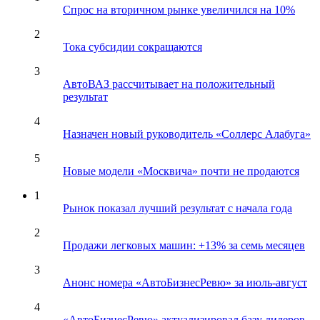
Спрос на вторичном рынке увеличился на 10%
2
Тока субсидии сокращаются
3
АвтоВАЗ рассчитывает на положительный
результат
4
Назначен новый руководитель «Соллерс Алабуга»
5
Новые модели «Москвича» почти не продаются
1
Рынок показал лучший результат с начала года
2
Продажи легковых машин: +13% за семь месяцев
3
Анонс номера «АвтоБизнесРевю» за июль-август
4
«АвтоБизнесРевю» актуализировал базу дилеров