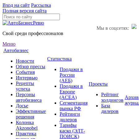
Вход на сайт
Рассылка
Полная версия сайта
Мы в соцсетях:
Свой среди профессионалов
Меню
Автобизнес
Статистика
Новости
Обзор прессы
Продажи в
События
России
Интервью
(АЕБ)
Рецепты
Проекты
Продажи в
успеха
Европе
Персоны
Рейтинг
(ACEA)
Архив
автобизнеса
холдингов
Сегментация
журна
Досье
База
рынка РФ
Эффективные
дилеров
Рейтинги
решения
дилеров
Колонка
Тарифы
Akzonobel
каско (ЭЛТ-
Практика
ПОИСК)