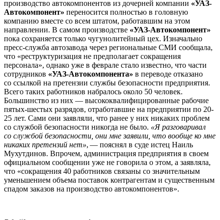
производство автокомпонентов из дочерней компании
«УАЗ-
Автокомпонент»
переносится полностью в головную
компанию вместе со всем штатом, работавшим на этом
направлении. В самом производстве
«УАЗ-Автокомпонент»
пока сохраняется только чугунолитейный цех. Изначально
пресс-служба автозавода через региональные СМИ сообщала,
что «реструктуризация не предполагает сокращения
персонала», однако уже в феврале стало известно, что части
сотрудников
«УАЗ-Автокомпонента»
в переводе отказано
со ссылкой на претензии службы безопасности предприятия.
Всего таких работников набралось около 50 человек.
Большинство из них — высококвалифицированные рабочие
пятых-шестых разрядов, отработавшие на предприятии по 20-
25 лет. Сами они заявляли, что ранее у них никаких проблем
со службой безопасности никогда не было.
«Я разговаривал
со службой безопасности, они мне заявили, что вообще ко мне
никаких претензий нет»
, — пояснял в суде истец Наиль
Мухутдинов. Впрочем, администрация предприятия в своем
официальном сообщении уже не говорила о этом, а заявляла,
что «сокращения 40 работников связаны со значительным
уменьшением объема поставок контрагентам и существенным
спадом заказов на производство автокомпонентов».