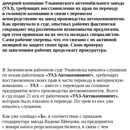
дочерней компании Ульяновского автомобильного завода
(УАЗ), требующих восстановления их прав по переводу
в головную компанию в связи с переносом
непосредственно на завод производства автокомпонентов.
Как прозвучало в суде, опытных рабочих фактически
сокращают под различными незаконными предлогами,
при этом принимая на их места молодых специалистов.
Сами рабочие уверены, что это связано с их активной
позицией по защите своих прав. Свою проверку
по заявлениям рабочих продолжает прокуратура.
В Засвияжском районном суде Ульяновска начались слушания
по искам работников
«УАЗ-Автокомпонент»
, требующих
восстановления своих прав в части перевода в материнскую
компанию —
УАЗ
— вместе с переводом на головное
предприятие всего производства автокомпонентов. Всего
в суд подан 21 иск от работников
«УАЗ-Автокомпонент»
,
которым было отказано в переводе. По трем из них уже
начались слушания.
Как уже сообщал
«Ъ»
, в соответствии с приказом
гендиректора завода Вадима Швецова, на предприятии
с января начата реорганизация бизнеса, в связи с чем