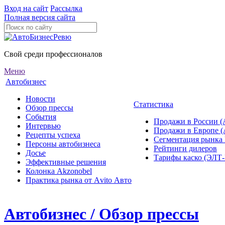
Вход на сайт
Рассылка
Полная версия сайта
Свой среди профессионалов
Меню
Автобизнес
Новости
Статистика
Обзор прессы
События
Продажи в России (
Интервью
Продажи в Европе 
Рецепты успеха
Сегментация рынка
Персоны автобизнеса
Рейтинги дилеров
Досье
Тарифы каско (ЭЛ
Эффективные решения
Колонка Akzonobel
Практика рынка от Аvito Авто
Автобизнес / Обзор прессы