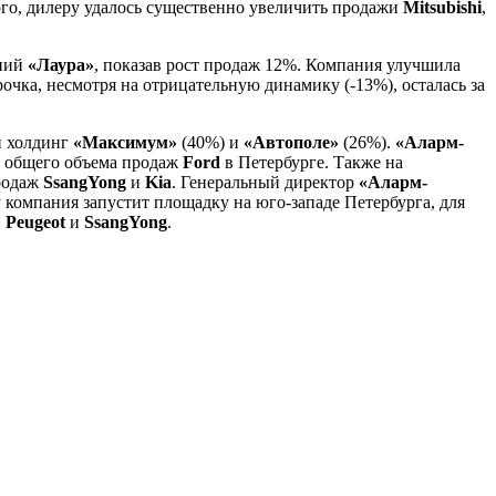
ого, дилеру удалось существенно увеличить продажи
Mitsubishi
,
аний
«Лаура»
, показав рост продаж 12%. Компания улучшила
трочка, несмотря на отрицательную динамику (-13%), осталась за
й холдинг
«Максимум»
(40%) и
«Автополе»
(26%).
«Аларм-
0% общего объема продаж
Ford
в Петербурге. Также на
продаж
SsangYong
и
Kia
. Генеральный директор
«Аларм-
компания запустит площадку на юго-западе Петербурга, для
,
Peugeot
и
SsangYong
.