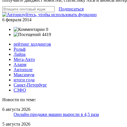
Получайте дайджест новостей, статистику АЕБ и анонсы инте
Подписаться
6 февраля 2014
0
4419
рейтинг холдингов
Рольф
Лайра
Мега-Авто
Аларм
Автополе
Максимум
итоги года
Санкт-Петербург
СЗФО
Новости по теме:
6 августа 2026
Онлайн-продажи машин выросли в 4,5 раза
5 августа 2026