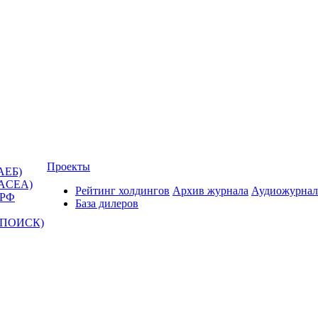
Проекты
АЕБ)
(ACEA)
Рейтинг холдингов
Архив журнала
Аудиожурнал
 РФ
База дилеров
Т-ПОИСК)