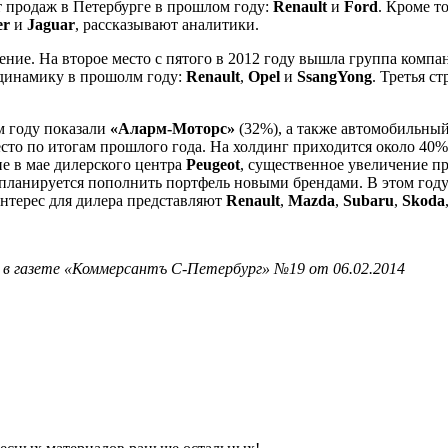
 продаж в Петербурге в прошлом году:
Renault
и
Ford
. Кроме т
er
и
Jaguar
, рассказывают аналитики.
ние. На второе место с пятого в 2012 году вышла группа комп
 динамику в прошолм году:
Renault
,
Opel
и
SsangYong
. Третья с
м году показали
«Аларм-Моторс»
(32%), а также автомобильны
место по итогам прошлого года. На холдинг приходится около 4
е в мае дилерского центра
Peugeot
, существенное увеличение 
планируется пополнить портфель новыми брендами. В этом году 
интерес для дилера представляют
Renault
,
Mazda
,
Subaru
,
Skoda
 в газете «Коммерсантъ С-Петербург» №19 от 06.02.2014