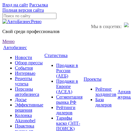
Вход на сайт
Рассылка
Полная версия сайта
Мы в соцсетях:
Свой среди профессионалов
Меню
Автобизнес
Статистика
Новости
Обзор прессы
Продажи в
События
России
Интервью
(АЕБ)
Рецепты
Проекты
Продажи в
успеха
Европе
Персоны
Рейтинг
(ACEA)
Архив
автобизнеса
холдингов
Сегментация
журна
Досье
База
рынка РФ
Эффективные
дилеров
Рейтинги
решения
дилеров
Колонка
Тарифы
Akzonobel
каско (ЭЛТ-
Практика
ПОИСК)