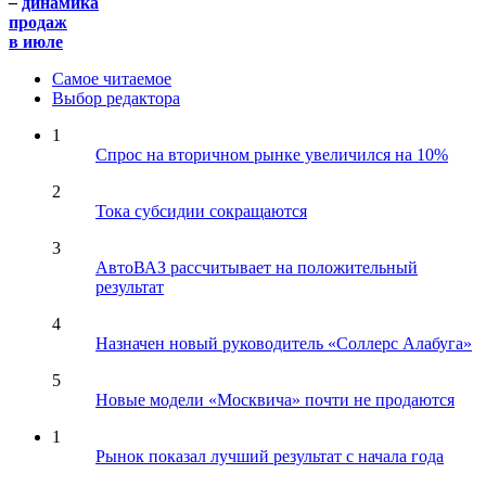
–
динамика
продаж
в июле
Самое читаемое
Выбор редактора
1
Спрос на вторичном рынке увеличился на 10%
2
Тока субсидии сокращаются
3
АвтоВАЗ рассчитывает на положительный
результат
4
Назначен новый руководитель «Соллерс Алабуга»
5
Новые модели «Москвича» почти не продаются
1
Рынок показал лучший результат с начала года