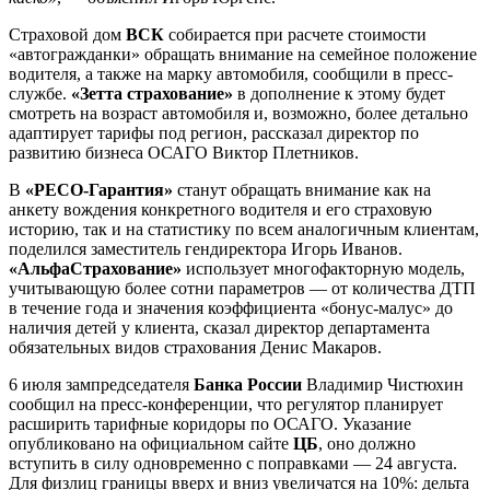
Страховой дом
ВСК
собирается при расчете стоимости
«автогражданки» обращать внимание на семейное положение
водителя, а также на марку автомобиля, сообщили в пресс-
службе.
«Зетта страхование»
в дополнение к этому будет
смотреть на возраст автомобиля и, возможно, более детально
адаптирует тарифы под регион, рассказал директор по
развитию бизнеса ОСАГО Виктор Плетников.
В
«РЕСО-Гарантия»
станут обращать внимание как на
анкету вождения конкретного водителя и его страховую
историю, так и на статистику по всем аналогичным клиентам,
поделился заместитель гендиректора Игорь Иванов.
«АльфаСтрахование»
использует многофакторную модель,
учитывающую более сотни параметров — от количества ДТП
в течение года и значения коэффициента «бонус-малус» до
наличия детей у клиента, сказал директор департамента
обязательных видов страхования Денис Макаров.
6 июля зампредседателя
Банка России
Владимир Чистюхин
сообщил на пресс-конференции, что регулятор планирует
расширить тарифные коридоры по ОСАГО. Указание
опубликовано на официальном сайте
ЦБ
, оно должно
вступить в силу одновременно с поправками — 24 августа.
Для физлиц границы вверх и вниз увеличатся на 10%: дельта