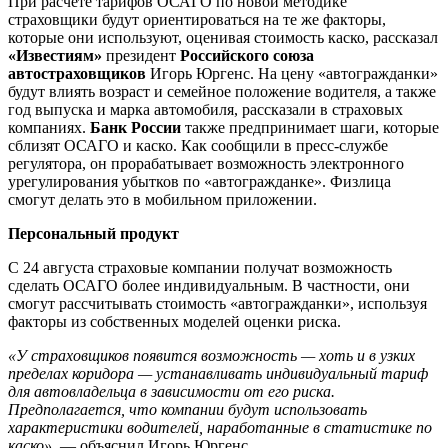
При расчете тарифов ОСАГО по новой методике
страховщики будут ориентироваться на те же факторы,
которые они используют, оценивая стоимость каско, рассказал
«Известиям»
президент
Российского союза
автостраховщиков
Игорь Юргенс. На цену «автогражданки»
будут влиять возраст и семейное положение водителя, а также
год выпуска и марка автомобиля, рассказали в страховых
компаниях.
Банк России
также предпринимает шаги, которые
сблизят ОСАГО и каско. Как сообщили в пресс-службе
регулятора, он прорабатывает возможность электронного
урегулирования убытков по «автогражданке». Физлица
смогут делать это в мобильном приложении.
Персональный продукт
С 24 августа страховые компании получат возможность
сделать ОСАГО более индивидуальным. В частности, они
смогут рассчитывать стоимость «автогражданки», используя
факторы из собственных моделей оценки риска.
«У страховщиков появится возможность — хоть и в узких
пределах коридора — устанавливать индивидуальный тариф
для автовладельца в зависимости от его риска.
Предполагается, что компании будут использовать
характеристики водителей, наработанные в статистике по
каско
»
, — объяснил Игорь Юргенс.