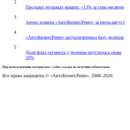
2
Продажи легковых машин: +13% за семь месяцев
3
Анонс номера «АвтоБизнесРевю» за июль-август
4
«АвтоБизнесРевю» актуализировал базу дилеров
5
Доля флит-сегмента у дилеров опустилась ниже
20%
При использовании материалов с сайта ссылка на источник обязательна.
Все права защищены © «АвтоБизнесРевю», 2008–2026.