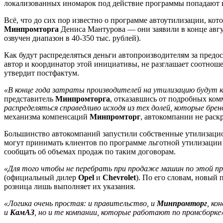
локализованных иномарок под действие программы попадают и
Всё, что до сих пор известно о программе автоутилизации, кото
Минпромторга
Дениса Мантурова — они заявили в конце авгус
озвучен диапазон в 40-350 тыс. рублей).
Как будут распределяться деньги автопроизводителям за предо
автор и координатор этой инициативы, не разглашает соотноше
утвердит постфактум.
«В конце года затраты производителей на утилизацию будут 
представитель
Минпромторга
, отказавшись от подробных ко
распределяться справедливо исходя из тех долей, которые бре
механизма компенсаций
Минпромторг
, автокомпании не раск
Большинство автокомпаний запустили собственные утилизацион
могут принимать клиентов по программе льготной утилизации и 
сообщать об объемах продаж по таким договорам.
«Для того чтобы не перебрать при продаже машин по этой п
(официальный дилер
Opel
и
Chevrolet
). По его словам, новый 
розница лишь выполняет их указания.
«Логика очень простая: и правительство, и
Минпромторг
, ко
и
КамАЗ
, но и те компании, которые работают по промсборке