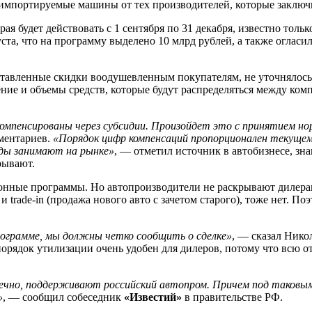
мпортируемые машины от тех производителей, которые заключи
рая будет действовать с 1 сентября по 31 декабря, известно тол
та, что на программу выделено 10 млрд рублей, а также огласил
ставленные скидки воодушевленным покупателям, не уточнялось.
ние и объемы средств, которые будут распределяться между ком
компенсированы через субсидии. Произойдет это с принятием н
мментариев.
«Порядок цифр компенсаций пропорционален текущему
нды занимают на рынке»
, — отметил источник в автобизнесе, зна
рывают.
ные программы. Но автопроизводители не раскрывают дилерам в
trade-in (продажа нового авто с зачетом старого), тоже нет. П
рограмме, мы должны четко сообщить о сделке»
, — сказал Ник
порядок утилизации очень удобен для дилеров, потому что всю о
нечно, поддерживают российский автопром. Причем под таковы
»
, — сообщил собеседник
«Известий»
в правительстве РФ.