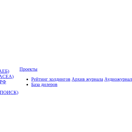
Проекты
АЕБ)
(ACEA)
Рейтинг холдингов
Архив журнала
Аудиожурнал
 РФ
База дилеров
Т-ПОИСК)