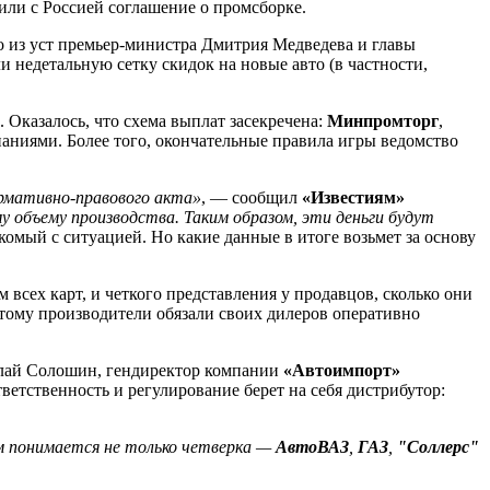
ли с Россией соглашение о промсборке.
ько из уст премьер-министра Дмитрия Медведева и главы
и недетальную сетку скидок на новые авто (в частности,
 Оказалось, что схема выплат засекречена:
Минпромторг
,
паниями. Более того, окончательные правила игры ведомство
ормативно-правового акта»
, — сообщил
«Известиям»
 объему производства. Таким образом, эти деньги будут
комый с ситуацией. Но какие данные в итоге возьмет за основу
сех карт, и четкого представления у продавцов, сколько они
оэтому производители обязали своих дилеров оперативно
олай Солошин, гендиректор компании
«Автоимпорт»
тветственность и регулирование берет на себя дистрибутор:
м понимается не только четверка —
АвтоВАЗ
,
ГАЗ
,
"Соллерс"