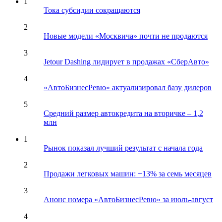
1
Тока субсидии сокращаются
2
Новые модели «Москвича» почти не продаются
3
Jetour Dashing лидирует в продажах «СберАвто»
4
«АвтоБизнесРевю» актуализировал базу дилеров
5
Средний размер автокредита на вторичке – 1,2
млн
1
Рынок показал лучший результат с начала года
2
Продажи легковых машин: +13% за семь месяцев
3
Анонс номера «АвтоБизнесРевю» за июль-август
4