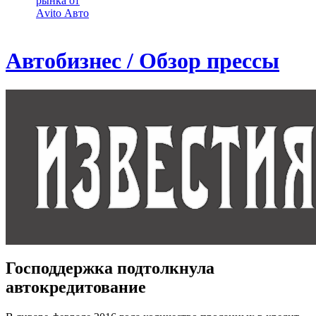
рынка от
Аvito Авто
Автобизнес / Обзор прессы
Господдержка подтолкнула
автокредитование