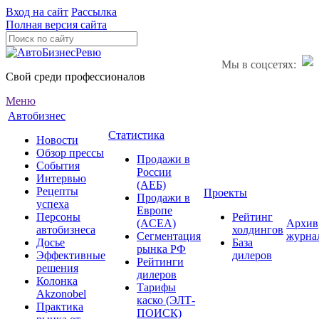
Вход на сайт
Рассылка
Полная версия сайта
Мы в соцсетях:
Свой среди профессионалов
Меню
Автобизнес
Статистика
Новости
Обзор прессы
Продажи в
События
России
Интервью
(АЕБ)
Рецепты
Проекты
Продажи в
успеха
Европе
Персоны
Рейтинг
(ACEA)
Архив
автобизнеса
холдингов
Сегментация
журна
Досье
База
рынка РФ
Эффективные
дилеров
Рейтинги
решения
дилеров
Колонка
Тарифы
Akzonobel
каско (ЭЛТ-
Практика
ПОИСК)