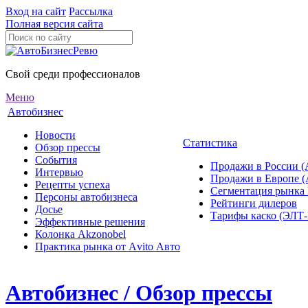
Вход на сайт
Рассылка
Полная версия сайта
Свой среди профессионалов
Меню
Автобизнес
Новости
Статистика
Обзор прессы
События
Продажи в России (
Интервью
Продажи в Европе 
Рецепты успеха
Сегментация рынка
Персоны автобизнеса
Рейтинги дилеров
Досье
Тарифы каско (ЭЛ
Эффективные решения
Колонка Akzonobel
Практика рынка от Аvito Авто
Автобизнес / Обзор прессы