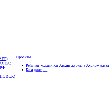
Проекты
АЕБ)
(ACEA)
Рейтинг холдингов
Архив журнала
Аудиожурнал
 РФ
База дилеров
Т-ПОИСК)