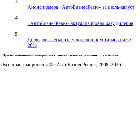
3
Анонс номера «АвтоБизнесРевю» за июль-август
4
«АвтоБизнесРевю» актуализировал базу дилеров
5
Доля флит-сегмента у дилеров опустилась ниже
20%
При использовании материалов с сайта ссылка на источник обязательна.
Все права защищены © «АвтоБизнесРевю», 2008–2026.