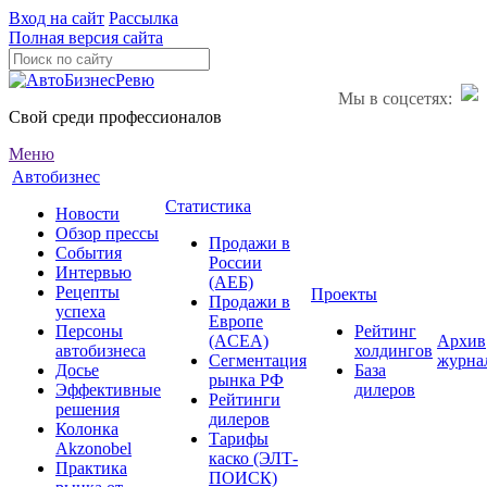
Вход на сайт
Рассылка
Полная версия сайта
Мы в соцсетях:
Свой среди профессионалов
Меню
Автобизнес
Статистика
Новости
Обзор прессы
Продажи в
События
России
Интервью
(АЕБ)
Рецепты
Проекты
Продажи в
успеха
Европе
Персоны
Рейтинг
(ACEA)
Архив
автобизнеса
холдингов
Сегментация
журна
Досье
База
рынка РФ
Эффективные
дилеров
Рейтинги
решения
дилеров
Колонка
Тарифы
Akzonobel
каско (ЭЛТ-
Практика
ПОИСК)