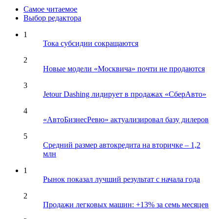
Самое читаемое
Выбор редактора
1
Тока субсидии сокращаются
2
Новые модели «Москвича» почти не продаются
3
Jetour Dashing лидирует в продажах «СберАвто»
4
«АвтоБизнесРевю» актуализировал базу дилеров
5
Средний размер автокредита на вторичке – 1,2
млн
1
Рынок показал лучший результат с начала года
2
Продажи легковых машин: +13% за семь месяцев