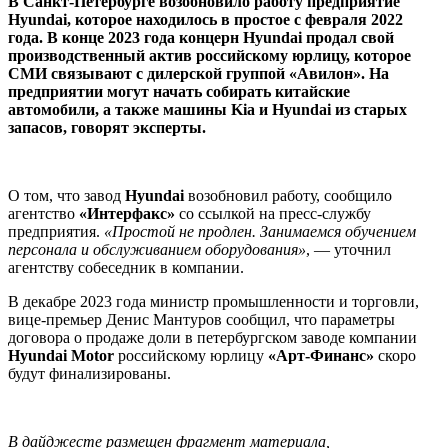
В Санкт-Петербурге возобновило работу предприятие
Hyundai, которое находилось в простое с февраля 2022
года. В конце 2023 года концерн Hyundai продал свой
производственный актив российскому юрлицу, которое
СМИ связывают с дилерской группой «Авилон». На
предприятии могут начать собирать китайские
автомобили, а также машины Kia и Hyundai из старых
запасов, говорят эксперты.
О том, что завод
Hyundai
возобновил работу, сообщило
агентство
«Интерфакс»
со ссылкой на пресс-службу
предприятия.
«Простой не продлен. Занимаемся обучением
персонала и обслуживанием оборудования»
, — уточнил
агентству собеседник в компании.
В декабре 2023 года министр промышленности и торговли,
вице-премьер Денис Мантуров сообщил, что параметры
договора о продаже доли в петербургском заводе компании
Hyundai Motor
российскому юрлицу
«Арт-Финанс»
скоро
будут финализированы.
В дайджесте размещен фрагмент материала,